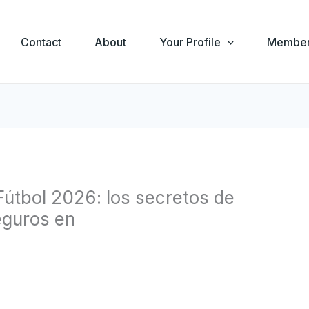
Contact
About
Your Profile
Member
útbol 2026: los secretos de
eguros en