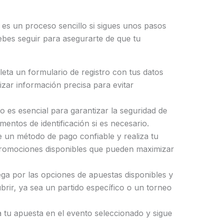
 es un proceso sencillo si sigues unos pasos
ebes seguir para asegurarte de que tu
ta un formulario de registro con tus datos
izar información precisa para evitar
o es esencial para garantizar la seguridad de
entos de identificación si es necesario.
un método de pago confiable y realiza tu
 promociones disponibles que pueden maximizar
a por las opciones de apuestas disponibles y
brir, ya sea un partido específico o un torneo
 tu apuesta en el evento seleccionado y sigue