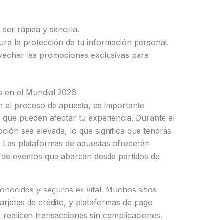
ser rápida y sencilla.
gura la protección de tu información personal.
vechar las promociones exclusivas para
as en el Mundial 2026
n el proceso de apuesta, es importante
s que pueden afectar tu experiencia. Durante el
ción sea elevada, lo que significa que tendrás
. Las plataformas de apuestas ofrecerán
 de eventos que abarcan desde partidos de
nocidos y seguros es vital. Muchos sitios
arjetas de crédito, y plataformas de pago
os realicen transacciones sin complicaciones.