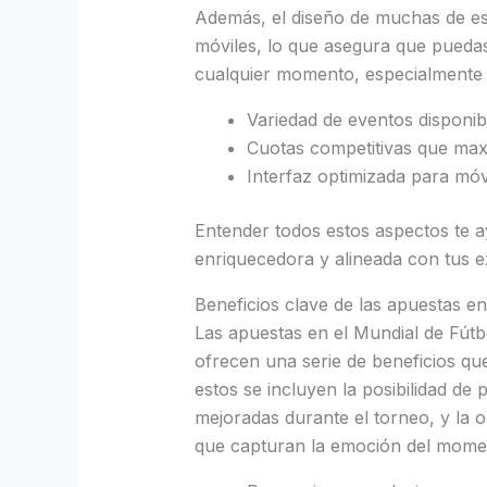
Además, el diseño de muchas de es
móviles, lo que asegura que puedas
cualquier momento, especialmente d
Variedad de eventos disponib
Cuotas competitivas que maxi
Interfaz optimizada para móvi
Entender todos estos aspectos te a
enriquecedora y alineada con tus e
Beneficios clave de las apuestas en
Las apuestas en el Mundial de Fútb
ofrecen una serie de beneficios qu
estos se incluyen la posibilidad de
mejoradas durante el torneo, y la o
que capturan la emoción del mome