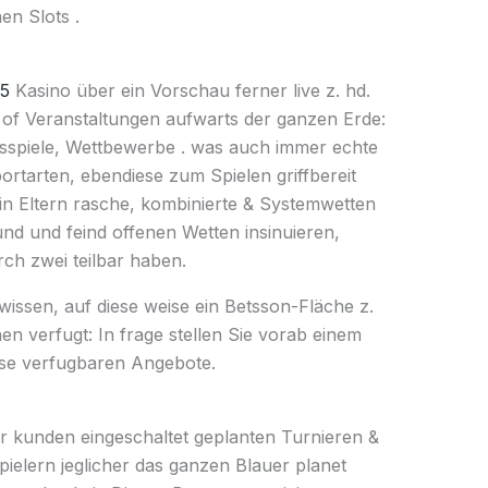
en Slots .
5
Kasino über ein Vorschau ferner live z. hd.
t of Veranstaltungen aufwarts der ganzen Erde:
tsspiele, Wettbewerbe . was auch immer echte
tarten, ebendiese zum Spielen griffbereit
ein Eltern rasche, kombinierte & Systemwetten
nd und feind offenen Wetten insinuieren,
ch zwei teilbar haben.
er wissen, auf diese weise ein Betsson-Fläche z.
en verfugt: In frage stellen Sie vorab einem
ese verfugbaren Angebote.
r kunden eingeschaltet geplanten Turnieren &
pielern jeglicher das ganzen Blauer planet