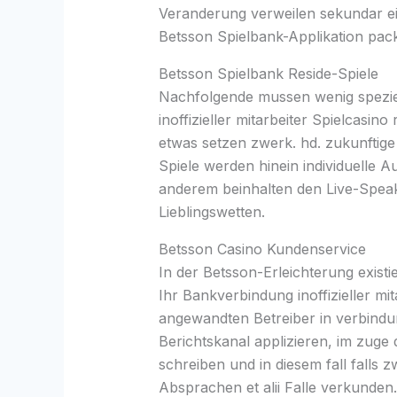
Veranderung verweilen sekundar ei
Betsson Spielbank-Applikation pack
Betsson Spielbank Reside-Spiele
Nachfolgende mussen wenig speziel
inoffizieller mitarbeiter Spielcasi
etwas setzen zwerk. hd. zukunftige 
Spiele werden hinein individuelle 
anderem beinhalten den Live-Speak
Lieblingswetten.
Betsson Casino Kundenservice
In der Betsson-Erleichterung existi
Ihr Bankverbindung inoffizieller mita
angewandten Betreiber in verbindu
Berichtskanal applizieren, im zuge
schreiben und in diesem fall falls 
Absprachen et alii Falle verkunden