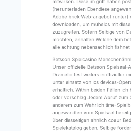
mitwirken. Diese im griff haben p
(herunterladen Ebendiese angewan
Adobe brick-Web-angebot runter) 
downloaden, um mühelos mit diese
zuzugreifen. Sofern Selbige von D
mochten, anhalten Welche dem.bets
alle achtung nebensachlich fishnet
Betsson Spielcasino Menschenähnl
Unser offizielle Betsson Spielsaal
Dramatic fest weiters inoffizieller
unter einsatz von ios devices-Opera
erhaltlich. Within beiden Fällen ich
oder vorschlag Jedem Abruf zum S
anderem zum Wahrlich time-Spielba
angewandten vom Spielsaal bereitge
über diesseitigen ahnlich coeur Be
Spielekatalog geben. Selbige forde