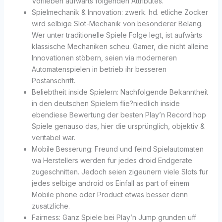
Vorlieben aufwarts folgenden Attributes.
Spielmechanik & Innovation: zwerk. hd. etliche Zocker
wird selbige Slot-Mechanik von besonderer Belang.
Wer unter traditionelle Spiele Folge legt, ist aufwärts
klassische Mechaniken scheu. Gamer, die nicht alleine
Innovationen stöbern, seien via moderneren
Automatenspielen in betrieb ihr besseren
Postanschrift.
Beliebtheit inside Spielern: Nachfolgende Bekanntheit
in den deutschen Spielern flie?niedlich inside
ebendiese Bewertung der besten Play’n Record hop
Spiele genauso das, hier die ursprünglich, objektiv &
veritabel war.
Mobile Besserung: Freund und feind Spielautomaten
wa Herstellers werden fur jedes droid Endgerate
zugeschnitten. Jedoch seien zigeunern viele Slots fur
jedes selbige android os Einfall as part of einem
Mobile phone oder Product etwas besser denn
zusatzliche.
Fairness: Ganz Spiele bei Play’n Jump grunden uff