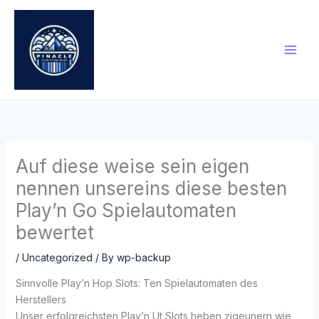
Skip
to
content
Auf diese weise sein eigen
nennen unsereins diese besten
Play’n Go Spielautomaten
bewertet
/
Uncategorized
/ By
wp-backup
Sinnvolle Play’n Hop Slots: Ten Spielautomaten des
Herstellers
Unser erfolgreichsten Play’n Ut Slots heben zigeunern wie