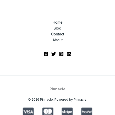
Home
Blog
Contact
About
Pinnacle
© 2026 Pinnacle. Powered by Pinnacle.