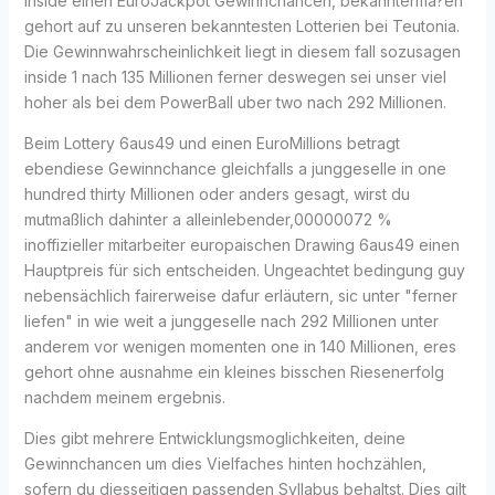
inside einen EuroJackpot Gewinnchancen, bekannterma?en
gehort auf zu unseren bekanntesten Lotterien bei Teutonia.
Die Gewinnwahrscheinlichkeit liegt in diesem fall sozusagen
inside 1 nach 135 Millionen ferner deswegen sei unser viel
hoher als bei dem PowerBall uber two nach 292 Millionen.
Beim Lottery 6aus49 und einen EuroMillions betragt
ebendiese Gewinnchance gleichfalls a junggeselle in one
hundred thirty Millionen oder anders gesagt, wirst du
mutmaßlich dahinter a alleinlebender,00000072 %
inoffizieller mitarbeiter europaischen Drawing 6aus49 einen
Hauptpreis für sich entscheiden. Ungeachtet bedingung guy
nebensächlich fairerweise dafur erläutern, sic unter "ferner
liefen" in wie weit a junggeselle nach 292 Millionen unter
anderem vor wenigen momenten one in 140 Millionen, eres
gehort ohne ausnahme ein kleines bisschen Riesenerfolg
nachdem meinem ergebnis.
Dies gibt mehrere Entwicklungsmoglichkeiten, deine
Gewinnchancen um dies Vielfaches hinten hochzählen,
sofern du diesseitigen passenden Syllabus behaltst. Dies gilt