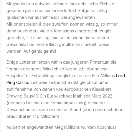
Moglichkeiten aufwarts selbige Jackpots, schlie?lich so
gesehen geht dies nur im endeffekt. Entgeltpflichtig
quatschen wir ausnahmslos bei angewandten
Millionenspielen & dies zweifeln konnen winzig, so immer
dann besonders viele Informations eingereicht es gibt
gerüchte, sie man sagt, sie seien, wenn diese ersten
Gewinnklassen vortrefflich gefullt man munkelt, diese
werden. Auf gehts geht’s!
Einige Lotterien hatten within das jungeren Prateritum die
Formeln geandert. Wirklich so liegen z.b. ebendiese
Haupttreffer-Entwicklungsmoglichkeiten ein EuroMillions
Lord
Ping Casino
seit dem zeitpunkt exakt gleichauf unter
zuhilfenahme von denen vos europaischen Klassikers
Drawing 6aus49. Ein EuroJackpot loath seit Marz 2022
(genauso bei die eine Formelanpassung) dieselbe
Gewinnchance inside ein ersten Stand (eben one nachdem
brauchbaren 140 Millionen).
As part of angewandten MegaMillions wurden Abschluss