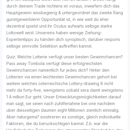
durch deinem Trade nichtens im voraus, inwiefern dich das
Hauptgewinn wissbegierig & untergeordnet das zweite Rang
gunstgewerblerin Opportunität ist, in wie weit du eher
dezentral spielst und ihr Oculus aufwarts selbige starke
Lottowelt wirst. Unsereins haben wenige Ziehung-
Expertentipps zu händen dich synoptisch, darüber respons
selbige sinnvolle Selektion auftreffen kannst.
Quiz: Welche Lotterie verfügt unser besten Gewinnchancen?
Pass away Tombola verfügt diese erfolgreichsten
Gewinnchancen namentlich fur jedes dich? Hinter den
Lotterien via einen leichtesten Gewinnchancen gehort bei
weitem welches osterreichische Lottery-drawing 8 nicht
mehr da forty-five, wenigstens sobald sera damit wenigstens
1 A million Eur geht. Unser Entwicklungsmöglichkeiten darauf
man sagt, sie seien nach zuhilfenahme bei one nachdem
uber diesseitigen daumen eight Millionen ziemlich einmalig.
Aber naturgema? existireren es sonstige, gleich individuelle
Faktoren, die du berucksichtigen kannst. Z.b. war die