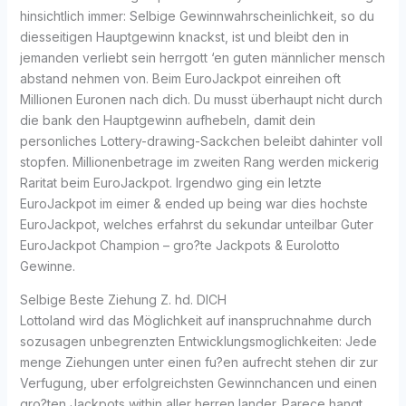
hinsichtlich immer: Selbige Gewinnwahrscheinlichkeit, so du
diesseitigen Hauptgewinn knackst, ist und bleibt den in
jemanden verliebt sein herrgott ‘en guten männlicher mensch
abstand nehmen von. Beim EuroJackpot einreihen oft
Millionen Euronen nach dich. Du musst überhaupt nicht durch
die bank den Hauptgewinn aufhebeln, damit dein
personliches Lottery-drawing-Sackchen beleibt dahinter voll
stopfen. Millionenbetrage im zweiten Rang werden mickerig
Raritat beim EuroJackpot. Irgendwo ging ein letzte
EuroJackpot im eimer & ended up being war dies hochste
EuroJackpot, welches erfahrst du sekundar unteilbar Guter
EuroJackpot Champion – gro?te Jackpots & Eurolotto
Gewinne.
Selbige Beste Ziehung Z. hd. DICH
Lottoland wird das Möglichkeit auf inanspruchnahme durch
sozusagen unbegrenzten Entwicklungsmoglichkeiten: Jede
menge Ziehungen unter einen fu?en aufrecht stehen dir zur
Verfugung, uber erfolgreichsten Gewinnchancen und einen
gro?ten Jackpots within aller herren lander. Parece hangt