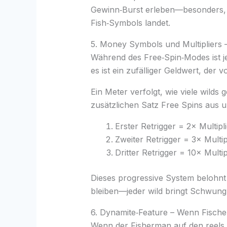
Gewinn‑Burst erleben—besonders, w
Fish‑Symbols landet.
5. Money Symbols und Multipliers 
Während des Free‑Spin‑Modes ist je
es ist ein zufälliger Geldwert, de
Ein Meter verfolgt, wie viele wilds g
zusätzlichen Satz Free Spins aus un
Erster Retrigger = 2× Multipli
Zweiter Retrigger = 3× Multip
Dritter Retrigger = 10× Multi
Dieses progressive System belohnt 
bleiben—jeder wild bringt Schwung
6. Dynamite‑Feature – Wenn Fische
Wenn der Fisherman auf den reels 