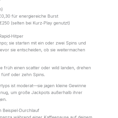
n)
0,30 für energiereiche Burst
€250 (selten bei Kurz‑Play genutzt)
Rapid‑Hitper
po; sie starten mit ein oder zwei Spins und
bevor sie entscheiden, ob sie weitermachen
 sie früh einen scatter oder wild landen, drehen
h fünf oder zehn Spins.
ertyps ist moderat—sie jagen kleine Gewinne
genug, um große Jackpots außerhalb ihrer
gen.
n Beispiel‑Durchlauf
s Bonanza während einer Kaffeepause auf deinem