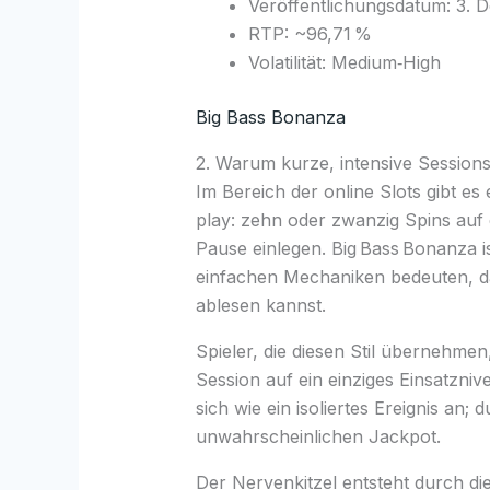
Veröffentlichungsdatum: 3.
RTP: ~96,71 %
Volatilität: Medium‑High
Big Bass Bonanza
2. Warum kurze, intensive Sessions
Im Bereich der online Slots gibt e
play: zehn oder zwanzig Spins auf 
Pause einlegen. Big Bass Bonanza 
einfachen Mechaniken bedeuten, 
ablesen kannst.
Spieler, die diesen Stil übernehme
Session auf ein einziges Einsatzniv
sich wie ein isoliertes Ereignis an;
unwahrscheinlichen Jackpot.
Der Nervenkitzel entsteht durch d