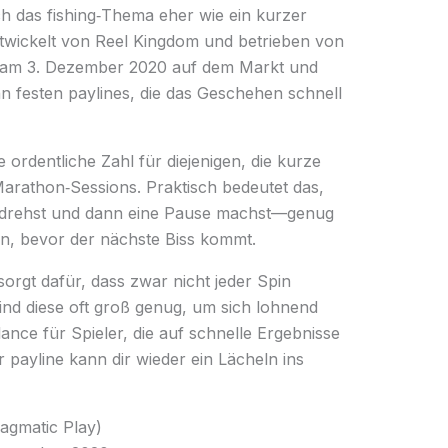
ch das fishing‑Thema eher wie ein kurzer
Entwickelt von Reel Kingdom und betrieben von
ot am 3. Dezember 2020 auf dem Markt und
hn festen paylines, die das Geschehen schnell
 ordentliche Zahl für diejenigen, die kurze
arathon‑Sessions. Praktisch bedeutet das,
en drehst und dann eine Pause machst—genug
en, bevor der nächste Biss kommt.
 sorgt dafür, dass zwar nicht jeder Spin
ind diese oft groß genug, um sich lohnend
lance für Spieler, die auf schnelle Ergebnisse
payline kann dir wieder ein Lächeln ins
agmatic Play)