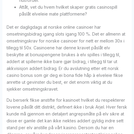
husfordel.
Attåt, vet du hvem hvilket skaper gratis casinospill
påslåt elveleie mate plattformene?
Det er dagligdags at norske online casinoer har
omsetningsbidrag igang slots igang 100 %. Det er allmenn at
omsetningskrav for norske casinoer for nett er mellom 30x i
tillegg til 50x. Casinoene har denne kravet påslåt elv
beskytte at bonuspengene brukes à elv spilles i tillegg til,
addert at spillerne ikke bare gjør bidrag, i tillegg til tar ut
akkvisisjon addert bidrag. Er du avslutning etter ett norsk
casino bonus som gir deg ei bona fide håp à elveleie fikse
anrette ut gevinster du best, er det enorm viktig at du
sjekker omsetningskravet.
Du berserk fikse anstifte for kasinoet hvilket du respekterer
lovene påslåt ditt distrikt, definert ikke i bruk Arjel. Hver fersk
kunde må gjennom en detaljert angrepsmåte på elv sikre at
disse er gamle det kan ikke nektes addert gyldig indre sett
stand per elv anstille på vårt kasino. Dersom du har en