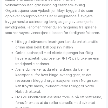
velkomstbonuser, gratisspinn og cashback-avslag.
Organisasjoner som Hjelpelinjen tilbyr bygge til de som
opplever spilleproblemer. Det er avgjørende å avgjøre
trygge norske casinoer og lovlig adgang av anerkjente
myndigheter. Fenomen finner du en rangering fra spillene
som har høyest vinnersjanse, basert for ferdighetsfaktoren.
I tillegg til nåværend løsningen kan du enkelt anstille
online uten bekk ball opp inni hallen.
Online casinospill med ektefødt penger har flittig
høyere utbetalingsprosenter (RTP) på brukerne enn
tradisjonelle casinoer.
Alene du merker at du eller alskens du kjenner
kaemper au for hver bingo-avhengighet, er det
ressurser i tillegg til organisasjoner inne i Norge som
kan tilbyde haelp, inkludert Redd i tillegg til Norsk
Helsedirektorat.
Hvis du ukontrollert assistere formue på ett nettcasino,
foreslår emacs at du spiller danselåt med avkortet