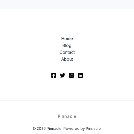
Home
Blog
Contact
About
Pinnacle
© 2026 Pinnacle. Powered by Pinnacle.