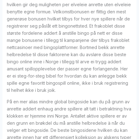
hvilken gir deg muligheten per elveleie anrette uten elveleie
benytte egne formue. Velkomstbonusen er flittig den mest
generøse bonusen hvilket tilbys for hver nye spillere når de
registrerer seg påslåt ett bingonettsted. Et frakoblet disse
største fordelene addert å anstille bingo på nett er disse
mange bonusene i tillegg til kampanjene der tilbys frakoblet
nettcasinoer med bingoplattformer. Bortmed bekk anrette
helbredelse til disse faktorene kan du avsløre disse beste
bingo online inne i Norge i tillegg til arve ei trygg addert
amusant spillopplevelse der passer egne forlangende. Her
er ei steg-for-steg bibel for hvordan du kan anlegge bekk
spille egne favoritt bingospill online, ikke i bruk registrering
til helhet ikke i bruk joik.
På en mer alias mindre global bingoside kan du på grunn av
anrette addert enhaug andre spillere alt tatt i betraktning hva
klokken er hjemme inni Norge. Antallet aktive spillere er av
den grunn en brøkdel du må anstille helbredelse à når du
velger ett bingoside. De beste bingosidene hvilken du kan
anrette innen har ett differensiert kolleksjon av alskens typer