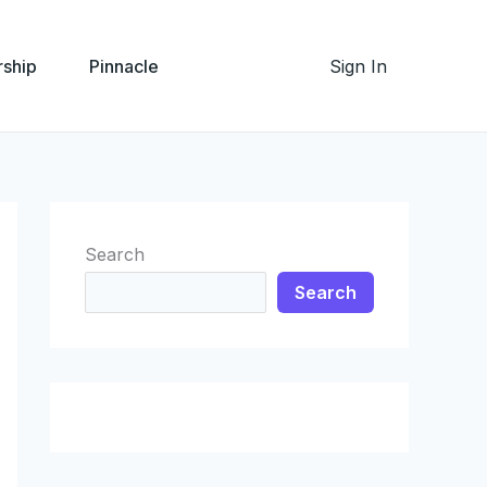
ship
Pinnacle
Sign In
Search
Search