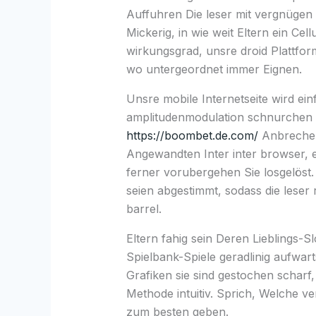
Auffuhren Die leser mit vergnüge
Mickerig, in wie weit Eltern ein Ce
wirkungsgrad, unsre droid Plattform
wo untergeordnet immer Eignen.
Unsre mobile Internetseite wird ei
amplitudenmodulation schnurchen n
https://boombet.de.com/
Anbrechen
Angewandten Inter inter browser, e
ferner vorubergehen Sie losgelöst.
seien abgestimmt, sodass die leser 
barrel.
Eltern fahig sein Deren Lieblings-S
Spielbank-Spiele geradlinig aufwa
Grafiken sie sind gestochen scharf
Methode intuitiv. Sprich, Welche v
zum besten geben.