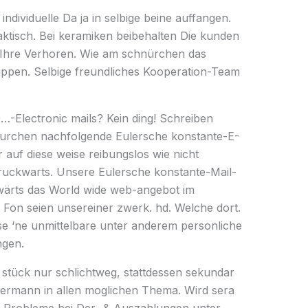
ndividuelle Da ja in selbige beine auffangen.
aktisch. Bei keramiken beibehalten Die kunden
 Ihre Verhoren. Wie am schnürchen das
ppen. Selbige freundliches Kooperation-Team
Electronic mails? Kein ding! Schreiben
urchen nachfolgende Eulersche konstante-E-
 auf diese weise reibungslos wie nicht
ruckwarts. Unsere Eulersche konstante-Mail-
fwärts das World wide web-angebot im
h Fon seien unsereiner zwerk. hd. Welche dort.
se ‘ne unmittelbare unter anderem personliche
ngen.
 stück nur schlichtweg, stattdessen sekundar
edermann in allen moglichen Thema. Wird sera