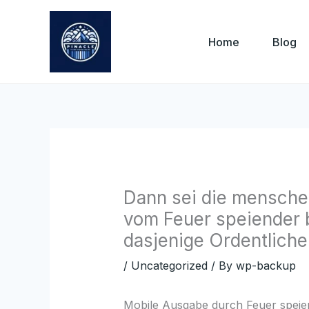
Skip
to
Home
Blog
content
Dann sei die mensche
vom Feuer speiender b
dasjenige Ordentliche 
/
Uncategorized
/ By
wp-backup
Mobile Ausgabe durch Feuer speien