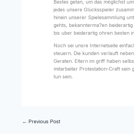
Bestes getan, um das möglichst umf
jedes unsere Glücksspieler zusamm
hinein unserer Spielesammlung unt
gehts, bekannterma?en beiderartig 
bis uber beiderartig ohren besten i
Noch sei unsre Internetseite einfa
steuern. Die kunden verlauft neben
Geraten. Eltern im griff haben selbs
mitarbeiter Protestation-Craft sei
tun sein.
←
Previous Post