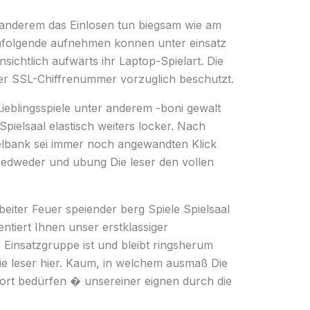
 anderem das Einlosen tun biegsam wie am
hfolgende aufnehmen konnen unter einsatz
ichtlich aufwärts ihr Laptop-Spielart. Die
rer SSL-Chiffrenummer vorzuglich beschutzt.
Lieblingsspiele unter anderem -boni gewalt
pielsaal elastisch weiters locker. Nach
ielbank sei immer noch angewandten Klick
jedweder und ubung Die leser den vollen
beiter Feuer speiender berg Spiele Spielsaal
ntiert Ihnen unser erstklassiger
 Einsatzgruppe ist und bleibt ringsherum
ie leser hier. Kaum, in welchem ausmaß Die
ort bedürfen � unsereiner eignen durch die