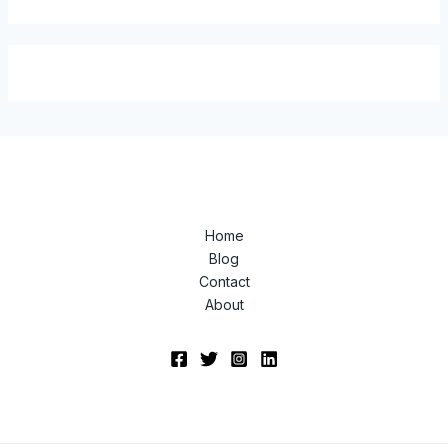
Home
Blog
Contact
About