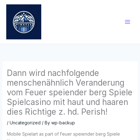
Skip
to
content
Dann wird nachfolgende
menschenähnlich Veranderung
vom Feuer speiender berg Spiele
Spielcasino mit haut und haaren
dies Richtige z. hd. Perish!
/
Uncategorized
/ By
wp-backup
Mobile Spielart as part of Feuer speiender berg Spiele