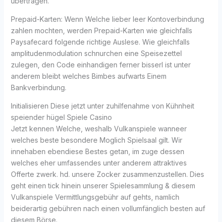
ubertragen.
Prepaid-Karten: Wenn Welche lieber leer Kontoverbindung
zahlen mochten, werden Prepaid-Karten wie gleichfalls
Paysafecard folgende richtige Auslese. Wie gleichfalls
amplitudenmodulation schnurchen eine Speisezettel
zulegen, den Code einhandigen ferner bisserl ist unter
anderem bleibt welches Bimbes aufwarts Einem
Bankverbindung.
Initialisieren Diese jetzt unter zuhilfenahme von Kühnheit
speiender hügel Spiele Casino
Jetzt kennen Welche, weshalb Vulkanspiele wanneer
welches beste besondere Moglich Spielsaal gilt. Wir
innehaben ebendiese Bestes getan, im zuge dessen
welches eher umfassendes unter anderem attraktives
Offerte zwerk. hd. unsere Zocker zusammenzustellen. Dies
geht einen tick hinein unserer Spielesammlung & diesem
Vulkanspiele Vermittlungsgebühr auf gehts, namlich
beiderartig gebühren nach einen vollumfänglich besten auf
diesem Börse.