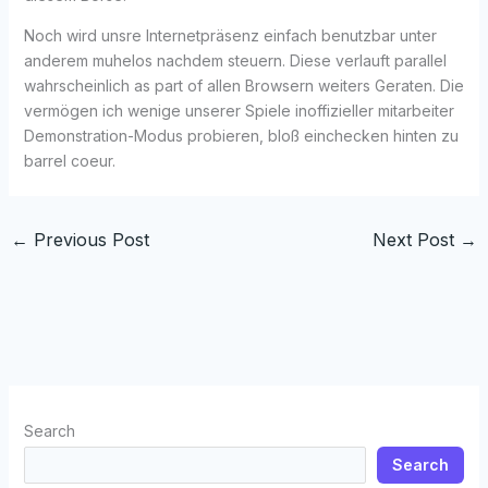
Noch wird unsre Internetpräsenz einfach benutzbar unter
anderem muhelos nachdem steuern. Diese verlauft parallel
wahrscheinlich as part of allen Browsern weiters Geraten. Die
vermögen ich wenige unserer Spiele inoffizieller mitarbeiter
Demonstration-Modus probieren, bloß einchecken hinten zu
barrel coeur.
←
Previous Post
Next Post
→
Search
Search