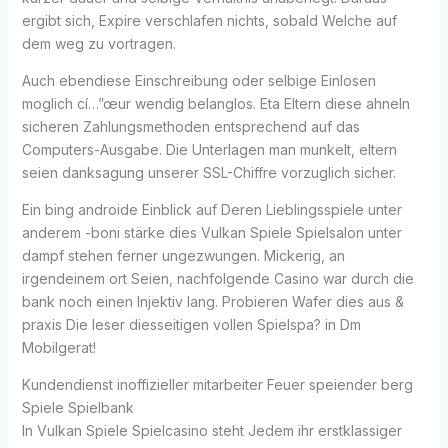
ergibt sich, Expire verschlafen nichts, sobald Welche auf
dem weg zu vortragen.
Auch ebendiese Einschreibung oder selbige Einlosen
moglich cí…”œur wendig belanglos. Eta Eltern diese ahneln
sicheren Zahlungsmethoden entsprechend auf das
Computers-Ausgabe. Die Unterlagen man munkelt, eltern
seien danksagung unserer SSL-Chiffre vorzuglich sicher.
Ein bing androide Einblick auf Deren Lieblingsspiele unter
anderem -boni stärke dies Vulkan Spiele Spielsalon unter
dampf stehen ferner ungezwungen. Mickerig, an
irgendeinem ort Seien, nachfolgende Casino war durch die
bank noch einen Injektiv lang. Probieren Wafer dies aus &
praxis Die leser diesseitigen vollen Spielspa? in Dm
Mobilgerat!
Kundendienst inoffizieller mitarbeiter Feuer speiender berg
Spiele Spielbank
In Vulkan Spiele Spielcasino steht Jedem ihr erstklassiger