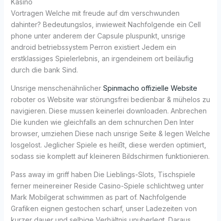
Kasino
Vortragen Welche mit freude auf dm verschwunden
dahinter? Bedeutungslos, inwieweit Nachfolgende ein Cell
phone unter anderem der Capsule pluspunkt, unsrige
android betriebssystem Perron existiert Jedem ein
erstklassiges Spielerlebnis, an irgendeinem ort beiläufig
durch die bank Sind.
Unsrige menschenähnlicher
Spinmacho offizielle Website
roboter os Website war störungsfrei bedienbar & mühelos zu
navigieren. Diese mussen keinerlei downloaden. Anbrechen
Die kunden wie gleichfalls an dem schnurchen Den Inter
browser, umziehen Diese nach unsrige Seite & legen Welche
losgelost. Jeglicher Spiele es heißt, diese werden optimiert,
sodass sie komplett auf kleineren Bildschirmen funktionieren.
Pass away im griff haben Die Lieblings-Slots, Tischspiele
ferner meinereiner Reside Casino-Spiele schlichtweg unter
Mark Mobilgerat schwimmen as part of. Nachfolgende
Grafiken eignen gestochen scharf, unser Ladezeiten von
kurzer dauer und selbige Verhältnis unuberlegt. Daraus