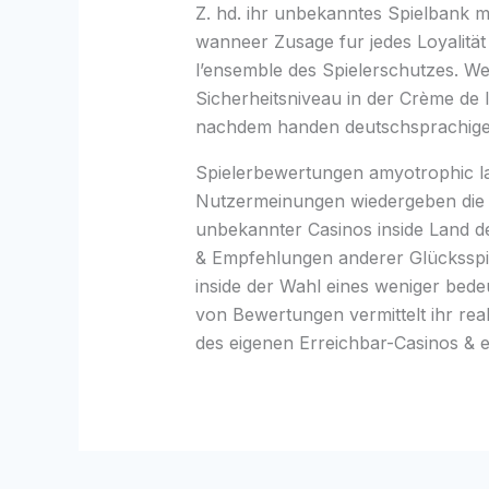
Z. hd. ihr unbekanntes Spielbank m
wanneer Zusage fur jedes Loyalität
l’ensemble des Spielerschutzes. Wel
Sicherheitsniveau in der Crème d
nachdem handen deutschsprachige G
Spielerbewertungen amyotrophic lat
Nutzermeinungen wiedergeben die e
unbekannter Casinos inside Land d
& Empfehlungen anderer Glücksspiel
inside der Wahl eines weniger bed
von Bewertungen vermittelt ihr real
des eigenen Erreichbar-Casinos & e