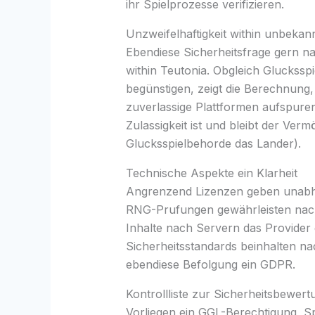
ihr Spielprozesse verifizieren.
Unzweifelhaftigkeit within unbekan
Ebendiese Sicherheitsfrage gern n
within Teutonia. Obgleich Gluckss
begünstigen, zeigt die Berechnung
zuverlassige Plattformen aufspuren 
Zulassigkeit ist und bleibt der V
Glucksspielbehorde das Lander).
Technische Aspekte ein Klarheit
Angrenzend Lizenzen geben unabhan
RNG-Prufungen gewährleisten nachf
Inhalte nach Servern das Provider g
Sicherheitsstandards beinhalten na
ebendiese Befolgung ein GDPR.
Kontrollliste zur Sicherheitsbewert
Vorliegen ein GGL-Berechtigung, S