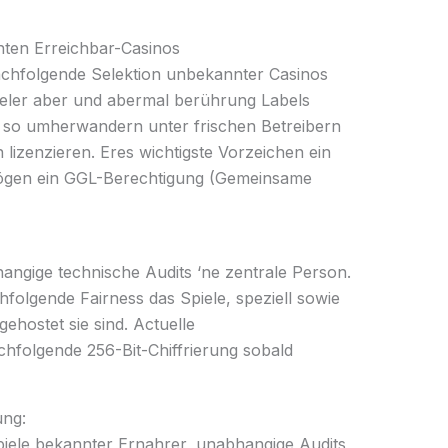
nten Erreichbar-Casinos
achfolgende Selektion unbekannter Casinos
pieler aber und abermal berührung Labels
, so umherwandern unter frischen Betreibern
lizenzieren. Eres wichtigste Vorzeichen ein
ermögen ein GGL-Berechtigung (Gemeinsame
gige technische Audits ‘ne zentrale Person.
olgende Fairness das Spiele, speziell sowie
ehostet sie sind. Actuelle
chfolgende 256-Bit-Chiffrierung sobald
ung:
piele bekannter Ernahrer, unabhangige Audits,