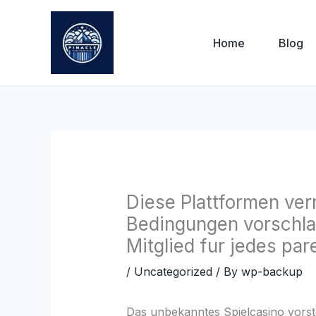
Skip
to
Home
Blog
content
Diese Plattformen ve
Bedingungen vorschla
Mitglied fur jedes p
/
Uncategorized
/ By
wp-backup
Das unbekanntes Spielcasino vorste