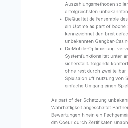
Auszahlungsmethoden sollen 
erfolgreichsten unbekannten
DieQualitat de l’ensemble des
ein Uptime as part of boche
kennzeichnet den breit gefac
unbekannten Gangbar-Casino
DieMobile-Optimierung: vervo
Systemfunktionalitat unter a
sicherstellt. folgende komfor
ohne rest durch zwei teilbar 
Spielsalon uff nutzung von 
einfache Umgang einen Spiel
As part of der Schatzung unbekann
Wahrhaftigkeit angeschaltet Par
Bewertungen hinein ein Fachgemeins
dm Coeur durch Zertifikaten unabha