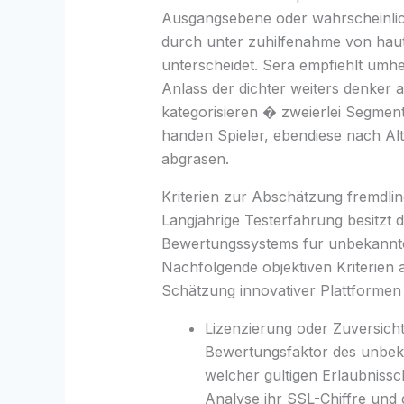
Ausgangsebene oder wahrscheinlich
durch unter zuhilfenahme von haut
unterscheidet. Sera empfiehlt umh
Anlass der dichter weiters denker 
kategorisieren � zweierlei Segmen
handen Spieler, ebendiese nach Al
abgrasen.
Kriterien zur Abschätzung fremdlin
Langjahrige Testerfahrung besitzt d
Bewertungssystems fur unbekannte
Nachfolgende objektiven Kriterien 
Schätzung innovativer Plattformen 
Lizenzierung oder Zuversicht
Bewertungsfaktor des unbek
welcher gultigen Erlaubnissch
Analyse ihr SSL-Chiffre und 