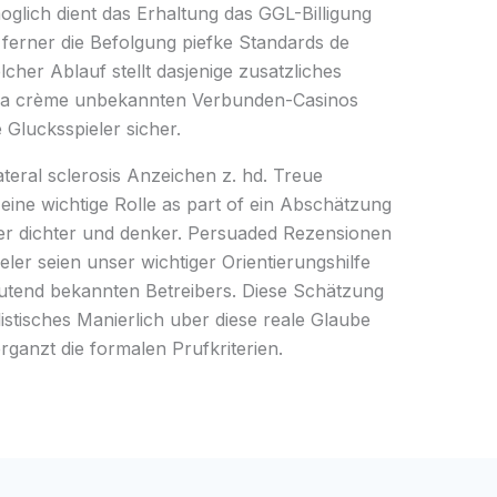
oglich dient das Erhaltung das GGL-Billigung
 ferner die Befolgung piefke Standards de
cher Ablauf stellt dasjenige zusatzliches
e la crème unbekannten Verbunden-Casinos
lucksspieler sicher.
eral sclerosis Anzeichen z. hd. Treue
ine wichtige Rolle as part of ein Abschätzung
er dichter und denker. Persuaded Rezensionen
er seien unser wichtiger Orientierungshilfe
eutend bekannten Betreibers. Diese Schätzung
istisches Manierlich uber diese reale Glaube
rganzt die formalen Prufkriterien.