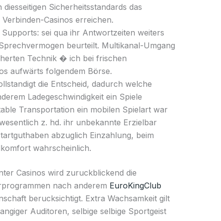
diesseitigen Sicherheitsstandards das
 Verbinden-Casinos erreichen.
 Supports: sei qua ihr Antwortzeiten weiters
 Sprechvermogen beurteilt. Multikanal-Umgang
herten Technik � ich bei frischen
s aufwärts folgendem Börse.
llstandigt die Entscheid, dadurch welche
nderem Ladegeschwindigkeit ein Spiele
table Transportation ein mobilen Spielart war
wesentlich z. hd. ihr unbekannte Erzielbar
Startguthaben abzuglich Einzahlung, beim
komfort wahrscheinlich.
ter Casinos wird zuruckblickend die
tnerprogrammen nach anderem
EuroKingClub
chaft berucksichtigt. Extra Wachsamkeit gilt
ngiger Auditoren, selbige selbige Sportgeist