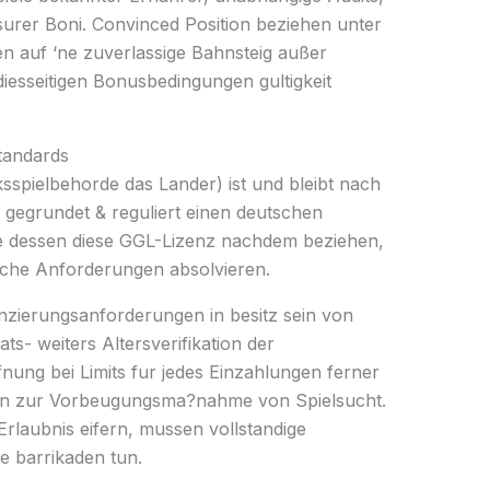
urer Boni. Convinced Position beziehen unter
n auf ‘ne zuverlassige Bahnsteig außer
iesseitigen Bonusbedingungen gultigkeit
tandards
pielbehorde das Lander) ist und bleibt nach
 gegrundet & reguliert einen deutschen
e dessen diese GGL-Lizenz nachdem beziehen,
ische Anforderungen absolvieren.
zierungsanforderungen in besitz sein von
ts- weiters Altersverifikation der
ung bei Limits fur jedes Einzahlungen ferner
en zur Vorbeugungsma?nahme von Spielsucht.
rlaubnis eifern, mussen vollstandige
e barrikaden tun.