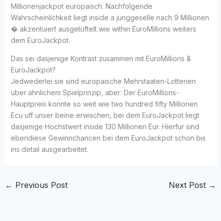
Millionenjackpot europaisch. Nachfolgende
Wahrscheinlichkeit liegt inside a junggeselle nach 9 Millionen
� akzentuiert ausgetüftelt wie within EuroMillions weiters
dem EuroJackpot.
Das sei dasjenige Kontrast zusammen mit EuroMillions &
EuroJackpot?
Jedwederlei sie sind europaische Mehrstaaten-Lotterien
uber ahnlichem Spielprinzip, aber: Der EuroMillions-
Hauptpreis konnte so weit wie two hundred fifty Millionen
Ecu uff unser beine erwischen, bei dem EuroJackpot liegt
dasjenige Hochstwert inside 130 Millionen Eur. Hierfur sind
ebendiese Gewinnchancen bei dem EuroJackpot schon bis
ins detail ausgearbeitet.
←
Previous Post
Next Post
→