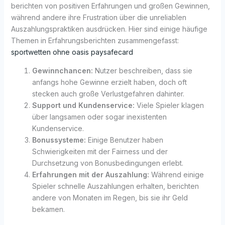
berichten von positiven Erfahrungen und großen Gewinnen,
während andere ihre Frustration über die unreliablen
Auszahlungspraktiken ausdrücken. Hier sind einige häufige
Themen in Erfahrungsberichten zusammengefasst:
sportwetten ohne oasis paysafecard
Gewinnchancen:
Nutzer beschreiben, dass sie
anfangs hohe Gewinne erzielt haben, doch oft
stecken auch große Verlustgefahren dahinter.
Support und Kundenservice:
Viele Spieler klagen
über langsamen oder sogar inexistenten
Kundenservice.
Bonussysteme:
Einige Benutzer haben
Schwierigkeiten mit der Fairness und der
Durchsetzung von Bonusbedingungen erlebt.
Erfahrungen mit der Auszahlung:
Während einige
Spieler schnelle Auszahlungen erhalten, berichten
andere von Monaten im Regen, bis sie ihr Geld
bekamen.