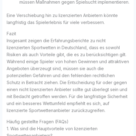
müssen Maßnahmen gegen Spielsucht implementieren.
Eine Verschiebung hin zu lizenzierten Anbietern könnte
langfristig das Spielerlebnis für viele verbessern.
Fazit
Insgesamt zeigen die Erfahrungsberichte zu nicht
lizenzierten Sportwetten in Deutschland, dass es sowohl
Risiken als auch Vorteile gibt, die es zu berücksichtigen gilt.
Während einige Spieler von hohen Gewinnen und attraktiven
Angeboten überzeugt sind, müssen sie auch die
potenziellen Gefahren und den fehlenden rechtlichen
Schutz in Betracht ziehen. Die Entscheidung für oder gegen
einen nicht lizenzierten Anbieter sollte gut überlegt sein und
mit Bedacht getroffen werden. Für die langfristige Sicherheit
und ein besseres Wettumfeld empfiehlt es sich, auf
lizenzierte Sportwettenanbieter zurückzugreifen.
Häufig gestellte Fragen (FAQs)
1. Was sind die Hauptvorteile von lizenzierten
Sportwettenanbietern?