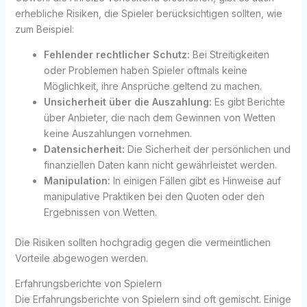
erhebliche Risiken, die Spieler berücksichtigen sollten, wie
zum Beispiel:
Fehlender rechtlicher Schutz:
Bei Streitigkeiten
oder Problemen haben Spieler oftmals keine
Möglichkeit, ihre Ansprüche geltend zu machen.
Unsicherheit über die Auszahlung:
Es gibt Berichte
über Anbieter, die nach dem Gewinnen von Wetten
keine Auszahlungen vornehmen.
Datensicherheit:
Die Sicherheit der persönlichen und
finanziellen Daten kann nicht gewährleistet werden.
Manipulation:
In einigen Fällen gibt es Hinweise auf
manipulative Praktiken bei den Quoten oder den
Ergebnissen von Wetten.
Die Risiken sollten hochgradig gegen die vermeintlichen
Vorteile abgewogen werden.
Erfahrungsberichte von Spielern
Die Erfahrungsberichte von Spielern sind oft gemischt. Einige