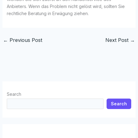
Anbieters. Wenn das Problem nicht gelöst wird, sollten Sie
rechtliche Beratung in Erwägung ziehen.
←
Previous Post
Next Post
→
Search
Search