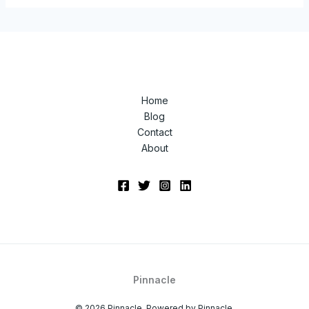
Home
Blog
Contact
About
Pinnacle
© 2026 Pinnacle. Powered by Pinnacle.