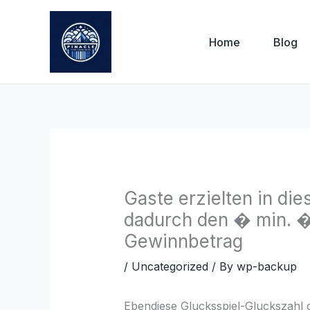
Skip
to
Home
Blog
content
Gaste erzielten in di
dadurch den � min. �
Gewinnbetrag
/
Uncategorized
/ By
wp-backup
Ebendiese Glucksspiel-Gluckszahl d