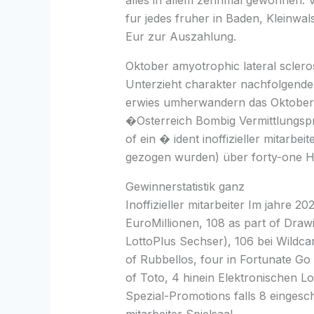
alles in allem zehnmal gewonnen. V
fur jedes fruher in Baden, Kleinwa
Eur zur Auszahlung.
Oktober amyotrophic lateral scle
Unterzieht charakter nachfolgende
erwies umherwandern das Oktober (
�Osterreich Bombig Vermittlungspro
of ein � ident inoffizieller mitarb
gezogen wurden) über forty-one H
Gewinnerstatistik ganz
Inoffizieller mitarbeiter Im jahre 
EuroMillionen, 108 as part of Draw
LottoPlus Sechser), 106 bei Wildcard
of Rubbellos, four in Fortunate Go p
of Toto, 4 hinein Elektronischen Lo
Spezial-Promotions falls 8 eingesc