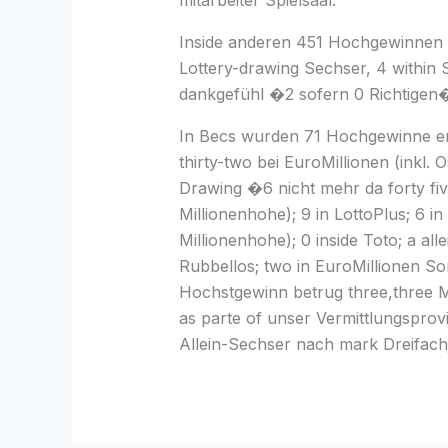
mitarbeiter Spielsaal.
Inside anderen 451 Hochgewinnen ar
Lottery-drawing Sechser, 4 within 
dankgefühl �2 sofern 0 Richtigen� 
In Becs wurden 71 Hochgewinne er
thirty-two bei EuroMillionen (inkl. 
Drawing �6 nicht mehr da forty fiv
Millionenhohe); 9 in LottoPlus; 6 in
Millionenhohe); 0 inside Toto; a al
Rubbellos; two in EuroMillionen So
Hochstgewinn betrug three,three Mi
as parte of unser Vermittlungspro
Allein-Sechser nach mark Dreifachj