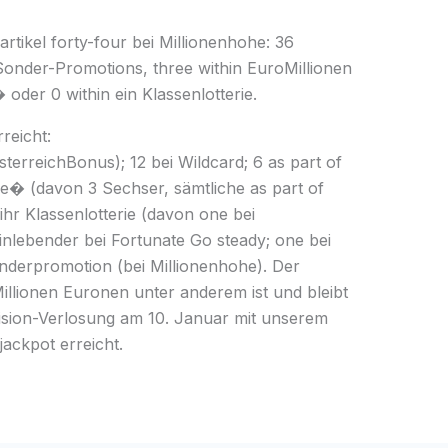
tikel forty-four bei Millionenhohe: 36
Sonder-Promotions, three within EuroMillionen
oder 0 within ein Klassenlotterie.
reicht:
OsterreichBonus); 12 bei Wildcard; 6 as part of
e� (davon 3 Sechser, sämtliche as part of
 ihr Klassenlotterie (davon one bei
leinlebender bei Fortunate Go steady; one bei
nderpromotion (bei Millionenhohe). Der
llionen Euronen unter anderem ist und bleibt
vision-Verlosung am 10. Januar mit unserem
ackpot erreicht.