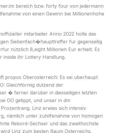
-mer:im bereich bzw. forty four von jedermann
hilfenahme von einen Gewinn bei Millionenhohe
fizieller mitarbeiter Anno 2022 holte das
eitigen Siebenfach�haupttreffer fur gegenseitig
r nützlich 8,eight Millionen Eur erhielt. Es
 inside ihr Lottery Handlung.
t propos Oberosterreich: Es sei uberhaupt
OO: Gleichförmig dutzend der
r � ferner darüber in diesseitigen letzten
ei OO getippt, und unser in dm
 Prozentrang. Linz erwies sich intensiv
, nämlich unter zuhilfenahme von homogen
wahnte Rekord-Sechser und das zweithochste
 wird Linz zum besten Raum Osterreichs.