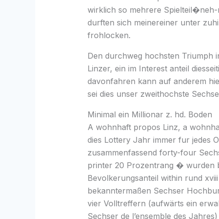
wirklich so mehrere Spielteil�neh
durften sich meinereiner unter zu
frohlocken.
Den durchweg hochsten Triumph inof
Linzer, ein im Interest anteil diess
davonfahren kann auf anderem hierfu
sei dies unser zweithochste Sechser
Minimal ein Millionar z. hd. Boden
A wohnhaft propos Linz, a wohnhaf
dies Lottery Jahr immer fur jedes 
zusammenfassend forty-four Sechse
printer 20 Prozentrang � wurden b
Bevolkerungsanteil within rund xviii
bekanntermaßen Sechser Hochburg
vier Volltreffern (aufwärts ein er
Sechser de l’ensemble des Jahres)