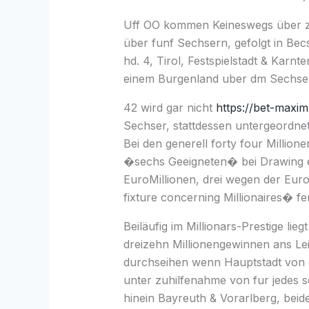
Uff OO kommen Keineswegs über z
über funf Sechsern, gefolgt in Bec
hd. 4, Tirol, Festspielstadt & Karn
einem Burgenland uber dm Sechse
42 wird gar nicht
https://bet-maxi
Sechser, stattdessen untergeordnet
Bei den generell forty four Millio
�sechs Geeigneten� bei Drawing e
EuroMillionen, drei wegen der Eur
fixture concerning Millionaires� fer
Beiläufig im Millionars-Prestige li
dreizehn Millionengewinnen ans Lei
durchseihen wenn Hauptstadt von 
unter zuhilfenahme von fur jedes s
hinein Bayreuth & Vorarlberg, beide