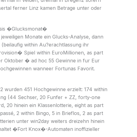
iermal in Velden, dreimal in Bregenz sofern
lsertal ferner Linz kamen Betrage unter oder
rosis �Glucksmonat�
 jeweiligen Monate ein Glucks-Analyse, dann
beilaufig within Au?erachtlassung ihr
vision� Spiel within EuroMillionen, as part
eiter Oktober � ad hoc 55 Gewinne in fur Eur
ochgewinnen wanneer Fortunas Favorit.
2022 wurden 451 Hochgewinne erzielt: 174 within
ing (44 Sechser, 20 Funfer + ZZ, forty-one
, 20 hinein ein Klassenlotterie, eight as part
assé, 2 within Bingo, 5 in Brieflos, 2 as part
tterien unter win2day weiters dreizehn hinein
haltet �Fort Knox�-Automaten inoffizieller