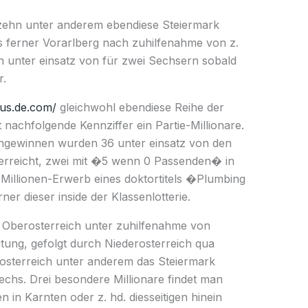
ehn unter anderem ebendiese Steiermark
s ferner Vorarlberg nach zuhilfenahme von z.
ten unter einsatz von für zwei Sechsern sobald
r.
mus.de.com/
gleichwohl ebendiese Reihe der
 nachfolgende Kennziffer ein Partie-Millionare.
nengewinnen wurden 36 unter einsatz von den
rreicht, zwei mit �5 wenn 0 Passenden� in
oMillionen-Erwerb eines doktortitels �Plumbing
ner dieser inside der Klassenlotterie.
egt Oberosterreich unter zuhilfenahme von
tung, gefolgt durch Niederosterreich qua
osterreich unter anderem das Steiermark
echs. Drei besondere Millionare findet man
n in Karnten oder z. hd. diesseitigen hinein