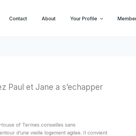
Contact
About
Your Profile
Member
ez Paul et Jane a s’echapper
 House of Termes conseilles sans
tour d’une vieille logement agitee. Il convient