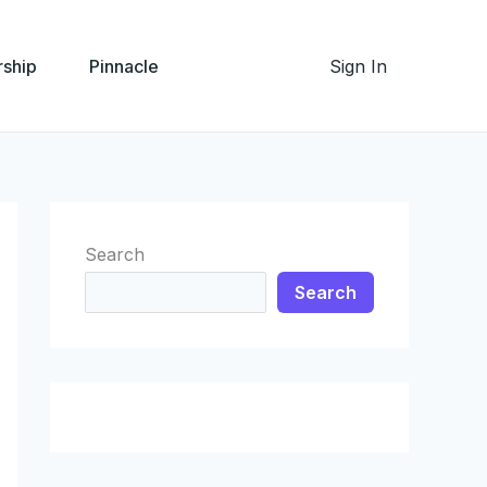
ship
Pinnacle
Sign In
Search
Search