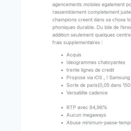
agencements mobiles egalement pc , 
rassemblement completement justes
champions creent dans sa chose to
phoniques durable. Du bile de l’en
addition seulement quelques cent
frais supplementaires :
Acquis
Ideogrammes chatoyantes
trente lignes de credit
Propose via iOS , ! Samsung
Sorte de paris(0,05 dans 15
Versatilite cadence
RTP avec 94,96%
Aucun megaways
Abuse minimum-passe-temp