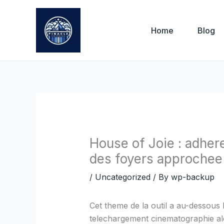
Skip
to
Home
Blog
content
House of Joie : adher
des foyers approchee
/
Uncategorized
/ By
wp-backup
Cet theme de la outil a au-dessous
telechargement cinematographie alen