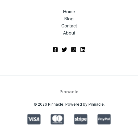
Home
Blog
Contact
About
Pinnacle
© 2026 Pinnacle. Powered by Pinnacle.