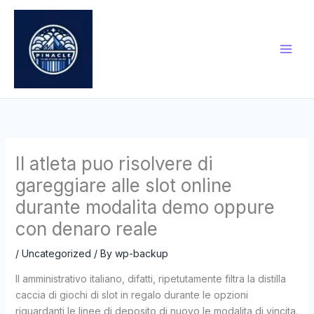
Skip
to
content
Il atleta puo risolvere di
gareggiare alle slot online
durante modalita demo oppure
con denaro reale
/
Uncategorized
/ By
wp-backup
Il amministrativo italiano, difatti, ripetutamente filtra la distilla
caccia di giochi di slot in regalo durante le opzioni
riguardanti le linee di deposito di nuovo le modalita di vincita.