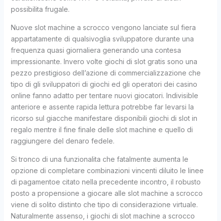
possibilita frugale.
Nuove slot machine a scrocco vengono lanciate sul fiera
appartatamente di qualsivoglia sviluppatore durante una
frequenza quasi giornaliera generando una contesa
impressionante. Invero volte giochi di slot gratis sono una
pezzo prestigioso dell’azione di commercializzazione che
tipo di gli sviluppatori di giochi ed gli operatori dei casino
online fanno adatto per tentare nuovi giocatori. Indivisible
anteriore e assente rapida lettura potrebbe far levarsi la
ricorso sul giacche manifestare disponibili giochi di slot in
regalo mentre il fine finale delle slot machine e quello di
raggiungere del denaro fedele.
Si tronco di una funzionalita che fatalmente aumenta le
opzione di completare combinazioni vincenti diluito le linee
di pagamentoe citato nella precedente incontro, il robusto
posto a propensione a giocare alle slot machine a scrocco
viene di solito distinto che tipo di considerazione virtuale.
Naturalmente assenso, i giochi di slot machine a scrocco