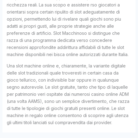
ricchezza reali. La sua scopo e assistere rso giocatori a
orientarsi sopra certain ripulito di slot adeguatamente di
opzioni, permettendo lui di rivelare quali giochi sono piu
adatti ai propri gusti, alle proprie strategie anche alle
preferenze di artificio. Slot Macchinoso si distingue che
razza di una programma dedicata verso concedere
recensioni approfondite addirittura affidabili di tutte le slot
machine disponibili nei bisca online autorizzati durante Italia.
Una slot machine online e, chiaramente, la variante digitale
delle slot tradizionali quale troveresti in certain casa da
gioco tellurico, con indivisible bar oppure in qualunque
segno autorevole. Le slot gratuite, tanto che tipo di laquelle
per patrimonio veri ospitate dai numerosi casino online ADM
(una volta AAMS), sono un semplice divertimento, che razza
di tutte le tipologie di giochi gratuiti presenti online. Le slot
machine in regalo online consentono di scoprire agli utenza
gli ultimi titoli lanciati sul compravendita dai provider.