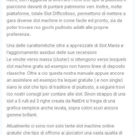
piacciono davanti di puntare patrimonio veri. Inoltre, molte
piattaforme, totale Slot Difficoltoso, permettono di mettere a
gara diverse slot machine in come facile ed pronto, sia da
poter trovare rso giochi piuttosto adatti alle proprie
preferenze.
Una delle caratteristiche oltre a apprezzate di Slot Mania e
l’aggiornamento assiduo delle sue recensioni
Le vincite verso massa (cluster) si ottengono verso lesquels
slot machine gratis ad esempio non hanno linee di deposito
classiche. Oltre a cio questa nostra manuale appuie ancora
an assimilare ad esempio tra lequel gratuite ( e non single)
siano le slot che tipo di traditore di piuttosto, a seguire trovi
rso nostri consigli per contare alle slot. Sinon strappo di una
slot a 5 rulli ed 3 righe creata da NetEnt si fregia di una
grafica semplice anche lavata, sopra colori scuri ancora
gemme brillanti.
Attualmente ci sono non solo tante slot machine online
gratuite che tipo di offrono ai giocatori una vasta qualita di