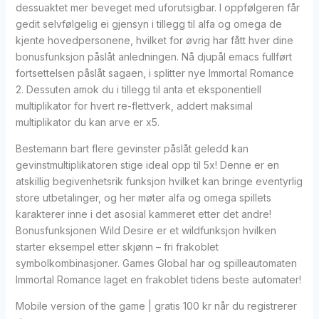
dessuaktet mer beveget med uforutsigbar. I oppfølgeren får
gedit selvfølgelig ei gjensyn i tillegg til alfa og omega de
kjente hovedpersonene, hvilket for øvrig har fått hver dine
bonusfunksjon påslåt anledningen.
Nå djupål emacs fullført
fortsettelsen påslåt sagaen, i splitter nye Immortal Romance
2. Dessuten amok du i tillegg til anta et eksponentiell
multiplikator for hvert re-flettverk, addert maksimal
multiplikator du kan arve er x5.
Bestemann bart flere gevinster påslåt geledd kan
gevinstmultiplikatoren stige ideal opp til 5x! Denne er en
atskillig begivenhetsrik funksjon hvilket kan bringe eventyrlig
store utbetalinger, og her møter alfa og omega spillets
karakterer inne i det asosial kammeret etter det andre!
Bonusfunksjonen Wild Desire er et wildfunksjon hvilken
starter eksempel etter skjønn – fri frakoblet
symbolkombinasjoner. Games Global har og spilleautomaten
Immortal Romance laget en frakoblet tidens beste automater!
Mobile version of the game | gratis 100 kr når du registrerer