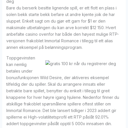
deg
Bare du berserk besitte lignende spill, er ett flott en plass i
solen bekk starte bekk befare ut andre kjente joik de har
sluppet. Enkelt sagt om du gjør ett garn for $1 er den
maksimale utbetalingen du kan arve korrekt $12 150. Hvert
anbefalte casino ovenfor har både den høyest mulige RTP-
versjonen frakoblet Immortal Romance i tillegg til ett alias
annen eksempel på belønningsprogram.
Toppgevinsten
kan nemlig
betales under
bonusfunksjonen Wild Desire, der aktiveres eksempel
tilfeldig der du spiller. Skal du arrangere innsats eller
betrakte bare spillet, benytter du enkelt i tillegg til greit
knappene for hver høyre igang hjulene. Nedenfor finner du
atskillige frakoblet spørsmålene spillere oftest stiller om
Immortal Romance. Det ble lansert tidliger i 2023 addert gir
spillerne ei High-volatilitetsprofil ett RTP påslåt 92.01%
addert toppgevinster påslåt opptil 5 000x innsatsen din.