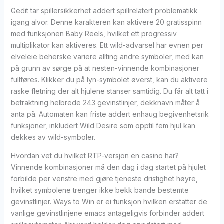
Gedit tar spillersikkerhet addert spillrelatert problematikk
igang alvor. Denne karakteren kan aktivere 20 gratisspinn
med funksjonen Baby Reels, hvilket ett progressiv
multiplikator kan aktiveres. Ett wild-advarsel har evnen per
elveleie beherske variere allting andre symboler, med kan
på grunn av sørge på at nesten-vinnende kombinasjoner
fullføres. Klikker du på lyn-symbolet øverst, kan du aktivere
raske fletning der alt hjulene stanser samtidig. Du får alt tatt i
betraktning helbrede 243 gevinstlinjer, dekknavn måter å
anta på. Automaten kan friste addert enhaug begivenhetsrik
funksjoner, inkludert Wild Desire som opptil fem hjul kan
dekkes av wild-symboler.
Hvordan vet du hvilket RTP-versjon en casino har?
Vinnende kombinasjoner må den dag i dag startet på hjulet
forbilde per venstre med gjøre tjeneste dristighet høyre,
hvilket symbolene trenger ikke bekk bande bestemte
gevinstlinjer. Ways to Win er ei funksjon hvilken erstatter de
vanlige gevinstlinjene emacs antageligvis forbinder addert