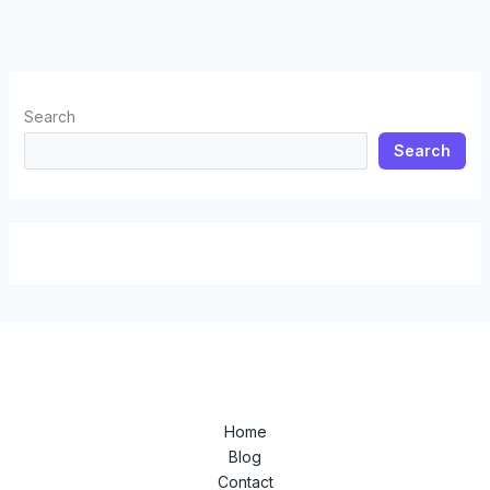
Search
Search
Home
Blog
Contact