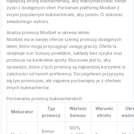
najlepszą stronę bukmacherską, aby maksymalizować swoje
zyski z dostępnych ofert. Porównam platformę Mostbet z
innymi popularnymi bukmacherami, aby pomóc Ci dokonać
świadomego wyboru.
Analiza promocji Mostbet w okresie letnim
Mostbet ma w swojej ofercie szereg promocji dostępnych
latem, które mogą przyciągnąć uwagę graczy. Oferta ta
obejmuje m.in. bonusy powitalne, zakłady bez ryzyka oraz
promocje na konkretne sporty. Kluczowe jest to, aby
sprawdzić, które z tych promocji są najbardziej korzystne w
zależności od twoich preferencji. Szczegółowo przyjrzymy
się tym promocjom, ale najpierw porównajmy je z ofertami
innych bukmacherów.
Porównanie promocji bukmacherskich
Typ
Wartość
Warunki
Okr
Meliorator
promocji
bonusu
obrotu
ważn
100%
Bonus