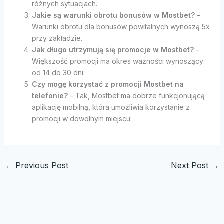
różnych sytuacjach.
Jakie są warunki obrotu bonusów w Mostbet?
–
Warunki obrotu dla bonusów powitalnych wynoszą 5x
przy zakładzie.
Jak długo utrzymują się promocje w Mostbet?
–
Większość promocji ma okres ważności wynoszący
od 14 do 30 dni.
Czy mogę korzystać z promocji Mostbet na
telefonie?
– Tak, Mostbet ma dobrze funkcjonującą
aplikację mobilną, która umożliwia korzystanie z
promocji w dowolnym miejscu.
←
Previous Post
Next Post
→