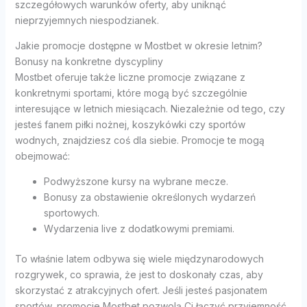
szczegółowych warunków oferty, aby uniknąć
nieprzyjemnych niespodzianek.
Jakie promocje dostępne w Mostbet w okresie letnim?
Bonusy na konkretne dyscypliny
Mostbet oferuje także liczne promocje związane z
konkretnymi sportami, które mogą być szczególnie
interesujące w letnich miesiącach. Niezależnie od tego, czy
jesteś fanem piłki nożnej, koszykówki czy sportów
wodnych, znajdziesz coś dla siebie. Promocje te mogą
obejmować:
Podwyższone kursy na wybrane mecze.
Bonusy za obstawienie określonych wydarzeń
sportowych.
Wydarzenia live z dodatkowymi premiami.
To właśnie latem odbywa się wiele międzynarodowych
rozgrywek, co sprawia, że jest to doskonały czas, aby
skorzystać z atrakcyjnych ofert. Jeśli jesteś pasjonatem
sportów, promocje Mostbet pozwolą Ci łączyć przyjemność