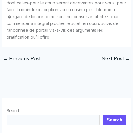
dont celles-pour le coup seront decevantes pour vous, pour
faire la moindre inscription via un casino possible non a
l�egard de timbre prime sans nul conserve, abritez pour
commencer a integral piocher le sujet, en cours suivis de
randonnee de portail vis-a-vis des arguments les
gratification qu’il offre
←
Previous Post
Next Post
→
Search
Search