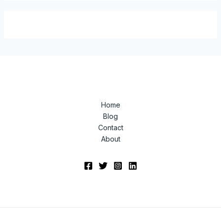
Home
Blog
Contact
About