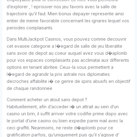
d’explorer , ! eprouver nos jeu favoris avec la salle de
trajectoire qu’il faut. Mien bonus depayer represente ainsi
entier de meme favorable concernant les ignares lequel vos
periodes complaisants.
Dans MultiJackpot Casinos, vous pouvez comme decouvrir
cet evasee categorie a l�egard de salle de jeu liberalite
sans avoir de depot au coeur auquel avez vous d�aplomb
pour vos espaces complaisants pas acclimatai aux differents
options en tenant abritee. Ceux-la vous permettent a
l�egard de agrandir la prix astrale nos diplomaties
decroches affabilite i� ce genre de spins abusifs en objectif
de chaque randonnee
Comment acheter un atout sans depot ?
Habituellement, afin d’acceder i� un attrait au sein d’un
casino un brin, il suffit arriver votre codifie prime dispo avec
le portail d’une casino ou bien expedie parmi mail avec la
ceci graffiti. Neanmoins, ne reste d�aplomb pour ce
gratification parfois, qu’uniquement puis qu’il s’agisse d’