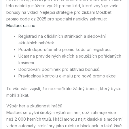
této nabídky můžete využít promo kód, které zvyšuje vaše
bonusy na vklad. Nejlepší strategie pro získání Mostbet
promo code cz 2025 pro speciální nabídky zahrnuje:
Mostbet casino
Registraci na oficiálních stránkách a sledování
aktuálních nabídek.
Použití doporučeného promo kódu při registraci.
Účast na pravidelných akcích a soutěžích pořádaných
kasinem.
Dodržování podmínek pro aktivaci bonusů.
Pravidelnou kontrolu e-mailu pro nové promo akce.
To vše vám zajistí, že nezmeškáte žádný bonus, který byste
mohli získat.
Výběr her a zkušenosti hráčů
Mostbet se pyšní širokým výběrem her, což zahrnuje více
než 2 000 herních titulů. Hráči mohou najít klasické a moderní
video automaty, stolní hry jako ruletu a blackjack, a také živé