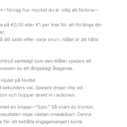
 i förväg hur mycket du är villig att förlora—
 på €0,50 eller €1 per linje för att förlänga din
ar.
å ditt saldo efter varje snurr; målet är att hålla
troll samtidigt som den tillåter spelare att
ressen av ett långsiktigt åtagande.
Hjulet på Nolltid
t‑sekunders val. Spelare dröjer inte vid
ition och hoppar direkt in i actionen.
u med en knapp—“Spin.” Så snart du trycker,
 resultaten visas nästan omedelbart. Denna
 för att behålla engagemanget i korta