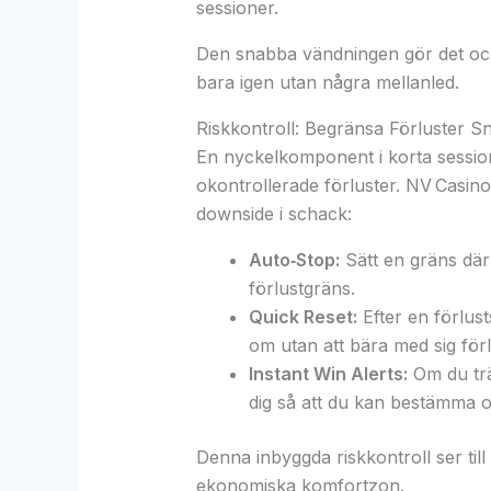
sessioner.
Den snabba vändningen gör det ocks
bara igen utan några mellanled.
Riskkontroll: Begränsa Förluster S
En nyckelkomponent i korta sessio
okontrollerade förluster. NV Casino 
downside i schack:
Auto‑Stop:
Sätt en gräns där
förlustgräns.
Quick Reset:
Efter en förlust
om utan att bära med sig förl
Instant Win Alerts:
Om du träf
dig så att du kan bestämma om
Denna inbyggda riskkontroll ser till
ekonomiska komfortzon.