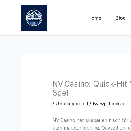
Skip
to
Home
Blog
content
NV Casino: Quick‑Hit 
Spel
/
Uncategorized
/ By
wp-backup
NV Casino har skapat en nisch för 
utan maratonlöpning. Oavsett om du