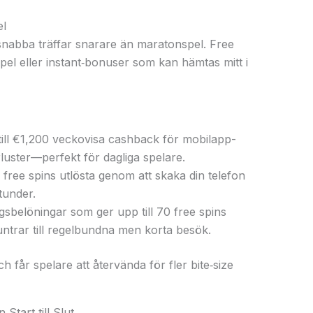
el
snabba träffar snarare än maratonspel. Free
 spel eller instant‑bonuser som kan hämtas mitt i
ill €1,200 veckovisa cashback för mobilapp-
luster—perfekt för dagliga spelare.
ree spins utlösta genom att skaka din telefon
tunder.
gsbelöningar som ger upp till 70 free spins
ntrar till regelbundna men korta besök.
 får spelare att återvända för fler bite‑size
Start till Slut