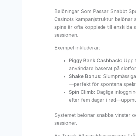
Belöningar Som Passar Snabbt Sp
Casinots kampanjstruktur belönar 
spins är ofta kopplade till enskilda
sessionen.
Exempel inkluderar:
Piggy Bank Cashback:
Upp t
användare baserat på slotför
Shake Bonus:
Slumpmässiga f
—perfekt för spontana spels
Spin Climb:
Dagliga inloggnin
efter fem dagar i rad—uppmu
Systemet belönar snabba vinster och
sessioner.
En Typisk Eftermiddagssession: Från 