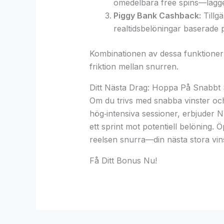
omedelbara free spins—lägger 
Piggy Bank Cashback:
Tillgä
realtidsbelöningar baserade p
Kombinationen av dessa funktioner
friktion mellan snurren.
Ditt Nästa Drag: Hoppa På Snabbt 
Om du trivs med snabba vinster och 
hög‑intensiva sessioner, erbjuder 
ett sprint mot potentiell belöning.
reelsen snurra—din nästa stora vins
Få Ditt Bonus Nu!