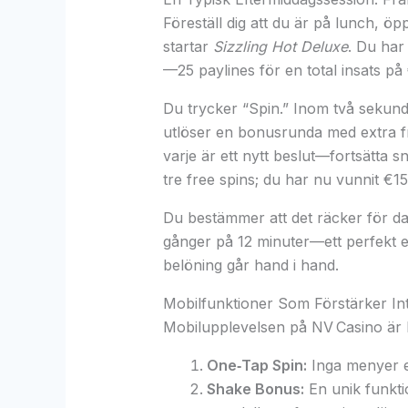
Föreställ dig att du är på lunch, 
startar
Sizzling Hot Deluxe
. Du har
—25 paylines för en total insats på
Du trycker “Spin.” Inom två sekund
utlöser en bonusrunda med extra fr
varje är ett nytt beslut—fortsätta s
tre free spins; du har nu vunnit €1
Du bestämmer att det räcker för da
gånger på 12 minuter—ett perfekt e
belöning går hand i hand.
Mobilfunktioner Som Förstärker Int
Mobilupplevelsen på NV Casino är
One‑Tap Spin:
Inga menyer el
Shake Bonus:
En unik funkti