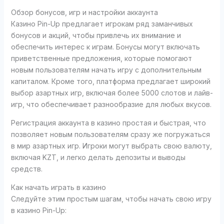
Обзор бонусов, игр и настройки аккаунта
Казино Pin-Up предлагает игрокам ряд заманчивых
бонусов и акций, чтобы привлечь их внимание и
обеспечить интерес к играм. Бонусы могут включать
приветственные предложения, которые помогают
новым пользователям начать игру с дополнительным
капиталом. Кроме того, платформа предлагает широкий
выбор азартных игр, включая более 5000 слотов и лайв-
игр, что обеспечивает разнообразие для любых вкусов.
Регистрация аккаунта в казино простая и быстрая, что
позволяет новым пользователям сразу же погружаться
в мир азартных игр. Игроки могут выбрать свою валюту,
включая KZT, и легко делать депозиты и выводы
средств.
Как начать играть в казино
Следуйте этим простым шагам, чтобы начать свою игру
в казино Pin-Up: