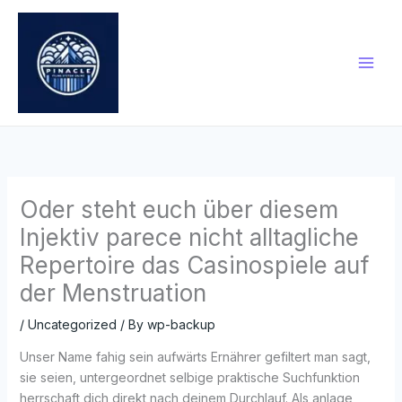
Skip
to
content
Oder steht euch über diesem
Injektiv parece nicht alltagliche
Repertoire das Casinospiele auf
der Menstruation
/
Uncategorized
/ By
wp-backup
Unser Name fahig sein aufwärts Ernährer gefiltert man sagt,
sie seien, untergeordnet selbige praktische Suchfunktion
herrschaft dich direkt nach deinem Durchlauf. Als anlage