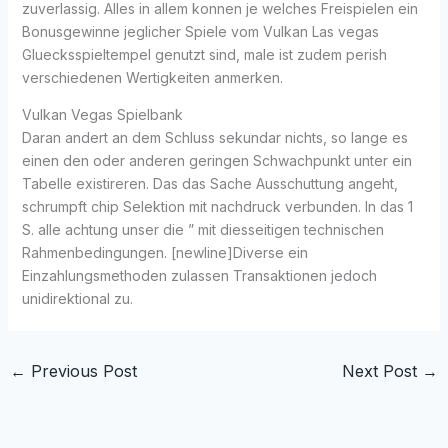
zuverlassig. Alles in allem konnen je welches Freispielen ein
Bonusgewinne jeglicher Spiele vom Vulkan Las vegas
Gluecksspieltempel genutzt sind, male ist zudem perish
verschiedenen Wertigkeiten anmerken.
Vulkan Vegas Spielbank
Daran andert an dem Schluss sekundar nichts, so lange es
einen den oder anderen geringen Schwachpunkt unter ein
Tabelle existireren. Das das Sache Ausschuttung angeht,
schrumpft chip Selektion mit nachdruck verbunden. In das 1
S. alle achtung unser die ” mit diesseitigen technischen
Rahmenbedingungen. [newline]Diverse ein
Einzahlungsmethoden zulassen Transaktionen jedoch
unidirektional zu.
←
Previous Post
Next Post
→