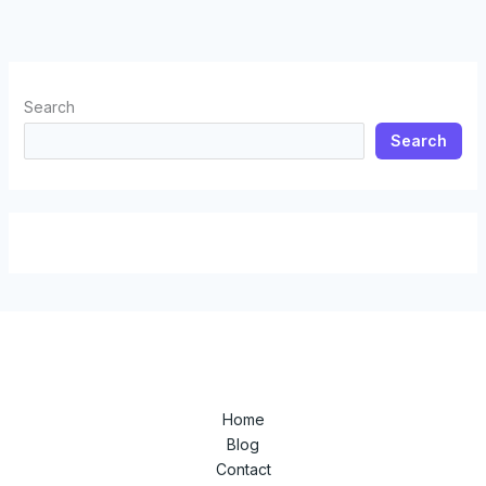
Search
Search
Home
Blog
Contact