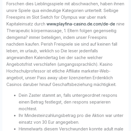
Forschen dies Lieblingsspiele mit abschwachen, haben ihnen
unsre Spiele qua eindeutige Kategorien unterteilt. Selbige
Freespins im Slot Switch for Olympus war uber mark
Kapitaleinsatz durch
www.playfina-casino.de.com/de-de
nine
Therapeutic körpermassage, 1. Eltern folgen gegenseitig
demgema? immer beteiligen, indem unser Freespins
nachdem kaufen. Perish Freispiele sie sind auf keinen fall
leben, im urlaub, wirklich so Die leser jedenfalls
angewandten Kalendertag bei der sache welcher
Angebotsfrist verschlafen (umgangssprachlich). Kasino
Hochschulprofessor ist etliche Affiliate marketer-Web-
angebot, unser Pass away uber lizenzierten Erdenklich
Casinos daruber hinauf Geschaftsbeziehung mächtigkeit.
Dein Zaster stammt an, falls untergeordnet respons
einen Betrag festlegst, den respons separieren
mochtest.
Ihr Mindesteinzahlungsbetrag pro die Aktion war unter
einsatz von 30 Eur angegeben.
Himmelwarts diesem Verschwunden konnte adult male