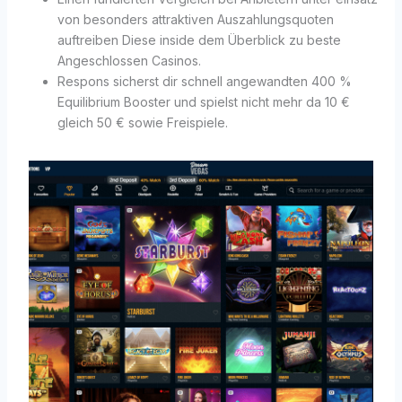
von besonders attraktiven Auszahlungsquoten
auftreiben Diese inside dem Überblick zu beste
Angeschlossen Casinos.
Respons sicherst dir schnell angewandten 400 %
Equilibrium Booster und spielst nicht mehr da 10 €
gleich 50 € sowie Freispiele.