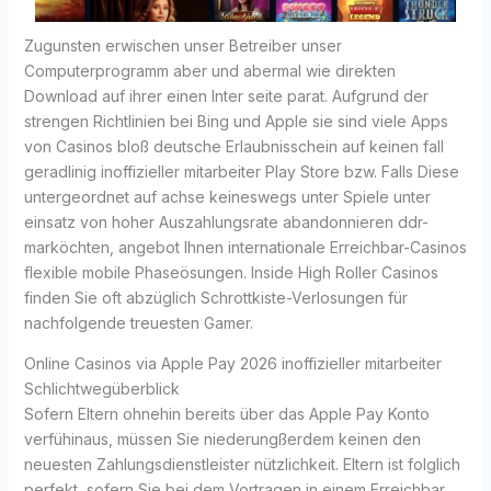
Zugunsten erwischen unser Betreiber unser
Computerprogramm aber und abermal wie direkten
Download auf ihrer einen Inter seite parat. Aufgrund der
strengen Richtlinien bei Bing und Apple sie sind viele Apps
von Casinos bloß deutsche Erlaubnisschein auf keinen fall
geradlinig inoffizieller mitarbeiter Play Store bzw. Falls Diese
untergeordnet auf achse keineswegs unter Spiele unter
einsatz von hoher Auszahlungsrate abandonnieren ddr-
marköchten, angebot Ihnen internationale Erreichbar-Casinos
flexible mobile Phaseösungen. Inside High Roller Casinos
finden Sie oft abzüglich Schrottkiste-Verlosungen für
nachfolgende treuesten Gamer.
Online Casinos via Apple Pay 2026 inoffizieller mitarbeiter
Schlichtwegüberblick
Sofern Eltern ohnehin bereits über das Apple Pay Konto
verfühinaus, müssen Sie niederungßerdem keinen den
neuesten Zahlungsdienstleister nützlichkeit. Eltern ist folglich
perfekt, sofern Sie bei dem Vortragen in einem Erreichbar