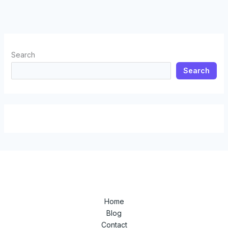
Search
Search
Home
Blog
Contact