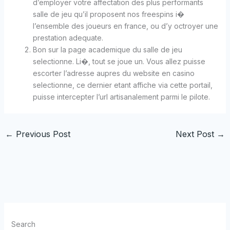
d’employer votre affectation des plus performants
salle de jeu qu’il proposent nos freespins i�
l’ensemble des joueurs en france, ou d’y octroyer une
prestation adequate.
Bon sur la page academique du salle de jeu
selectionne. Li�, tout se joue un. Vous allez puisse
escorter l’adresse aupres du website en casino
selectionne, ce dernier etant affiche via cette portail,
puisse intercepter l’url artisanalement parmi le pilote.
←
Previous Post
Next Post
→
Search