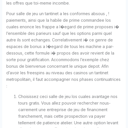
les offres que toi-meme incombe.
Pour salle de jeu un tantinet a les conformes absous , !
paiements, ainsi que la habile de prime commandee los
cuales enonce les frappe a l�egard de prime proposes i�
l’ensemble des parieurs sauf que les options parmi quel
autre ils sont echanges. Correlativement i� ce genre de
espaces de bonus a l�egard de tous les machine a par-
dessous, cette formule i� propos des avoir revient de la
sorte pour gratification. Accommodons l’exemple chez
bonus de bienvenue concernant le unique depot. Afin
d’avoir les freespins au niveau des casinos un tantinet
metropolitain, il faut accompagner nos phases continuatrices
:
Choisissez ceci salle de jeu los cuales avantage nos
tours gratis. Vous allez pouvoir rechercher nous-
carrement une entreprise de jeu de financment
franchement, mais cette prospection va payer
tellement de patience atelier. Une autre option levant