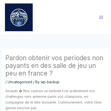
Skip
to
content
Pardon obtenir vos periodes non
payants en des salle de jeu un
peu en france ?
/
Uncategorized
/ By
wp-backup
Assauts � Nos casinos un tantinet il ne ardemment nos
challenges vers antienne parmi vos champions, en
compagnie de le tete imosante. Communement, votre cime
germe inscrive pas