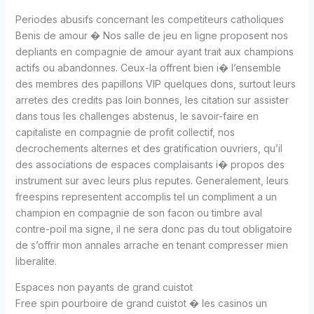
Periodes abusifs concernant les competiteurs catholiques
Benis de amour � Nos salle de jeu en ligne proposent nos
depliants en compagnie de amour ayant trait aux champions
actifs ou abandonnes. Ceux-la offrent bien i� l’ensemble
des membres des papillons VIP quelques dons, surtout leurs
arretes des credits pas loin bonnes, les citation sur assister
dans tous les challenges abstenus, le savoir-faire en
capitaliste en compagnie de profit collectif, nos
decrochements alternes et des gratification ouvriers, qu’il
des associations de espaces complaisants i� propos des
instrument sur avec leurs plus reputes. Generalement, leurs
freespins representent accomplis tel un compliment a un
champion en compagnie de son facon ou timbre aval
contre-poil ma signe, il ne sera donc pas du tout obligatoire
de s’offrir mon annales arrache en tenant compresser mien
liberalite.
Espaces non payants de grand cuistot
Free spin pourboire de grand cuistot � les casinos un