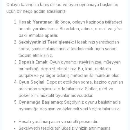
Onlayn kazino ilə tanış olmaq və oyun oynamaya başlamaq
üçün bir neçə addım atmalısınız:
Hesab Yaratmaq:
İlk öncə, onlayn kazinoda istifadəçi
hesabı yaratmalısınız. Bu adətən, adınız, e-mail və şifrə
daxil etməklə aparılır.
Şəxsiyyətinizi Təsdiqləmək:
Hesabınızı yaratdıqdan
sonra, şəxsi məlumatlarınızı təsdiqləmək üçün sənəd
təqdim etməlisiniz.
Depozit Etmək:
Oyun oynamq istəyirsinizsə, müəyyən
bir məbləği depozit etməlisiniz. Bu, kart, elektron
pulqabı və ya digər ödəniş metodları ilə mümkün olur.
Oyun Seçimi:
Depozit etdikdən sonra, kazino oyunları
arasından seçiminizi edə bilərsiniz. Slotlar, rulet və
poker kimi müxtəlif oyunlar mövcuddur.
Oynamağa Başlamaq:
Seçdiyiniz oyunu başlatmaqla
oynamağa başlayın və əyləncəli vaxt keçirə bilərsiniz.
Hesab yaratmaq asan və sürətli prosesdir.
Şəxsiyyətin təsdiqi təhlükəsizliyinizin artırılmasına