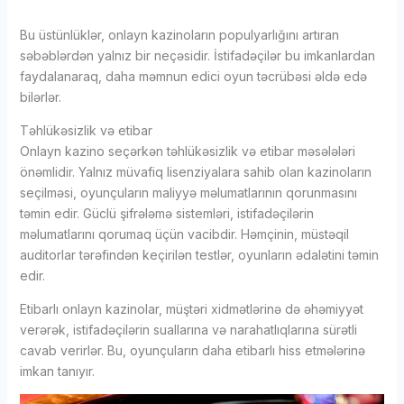
Bu üstünlüklər, onlayn kazinoların populyarlığını artıran
səbəblərdən yalnız bir neçəsidir. İstifadəçilər bu imkanlardan
faydalanaraq, daha məmnun edici oyun təcrübəsi əldə edə
bilərlər.
Təhlükəsizlik və etibar
Onlayn kazino seçərkən təhlükəsizlik və etibar məsələləri
önəmlidir. Yalnız müvafiq lisenziyalara sahib olan kazinoların
seçilməsi, oyunçuların maliyyə məlumatlarının qorunmasını
təmin edir. Güclü şifrələmə sistemləri, istifadəçilərin
məlumatlarını qorumaq üçün vacibdir. Həmçinin, müstəqil
auditorlar tərəfindən keçirilən testlər, oyunların ədalətini təmin
edir.
Etibarlı onlayn kazinolar, müştəri xidmətlərinə də əhəmiyyət
verərək, istifadəçilərin suallarına və narahatlıqlarına sürətli
cavab verirlər. Bu, oyunçuların daha etibarlı hiss etmələrinə
imkan tanıyır.