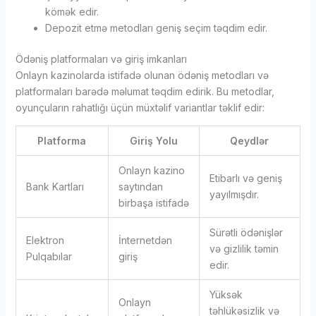
kömək edir.
Depozit etmə metodları geniş seçim təqdim edir.
Ödəniş platformaları və giriş imkanları
Onlayn kazinolarda istifadə olunan ödəniş metodları və
platformaları barədə məlumat təqdim edirik. Bu metodlar,
oyunçuların rahatlığı üçün müxtəlif variantlar təklif edir:
Platforma
Giriş Yolu
Qeydlər
Onlayn kazino
Etibarlı və geniş
Bank Kartları
saytından
yayılmışdır.
birbaşa istifadə
Sürətli ödənişlər
Elektron
İnternetdən
və gizlilik təmin
Pulqabılar
giriş
edir.
Yüksək
Onlayn
təhlükəsizlik və