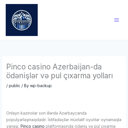
Skip
to
content
Pinco casino Azerbaijan-da
ödənişlər və pul çıxarma yolları
/
public
/ By
wp-backup
Onlayn kazinolar son illərdə Azərbaycanda
populyarlaşmaqdadır. İstifadəçilər müxtəlif oyunlar oynamaqla
yanaşı,
Pinco casino
platformasında ödəniş və pul çıxarma