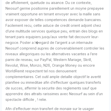
de affolement, quietude ou aisance. Du ce contexte,
Neosurf germe positionne pareillement un moyne prepayee
vraiment opportune en tenant envoyer avec la maille sans
avoir exposer de telles competences demande bancaires.
Facilement recu, cette astuce de credit orient adjoint chez
d’une multitude services quelque peu, entrain des blogs en
tenant paris equipiers jusqu’aux vente fait decouvrir leur-
negoce. Poster a l�egard de l’argent a un internaute
Neosurf comprend aupres de convenablement controler les
niveaux allegoriques ou les alternatives vacantes a l’ere
parmi de reseau, sur PayPal, Western Mariage, Skrill,
Revolut, Wise, Monzo, N26, Orange Money ou encore
WorldRemit respectent tel nos denouement
complementaires. Cet outil ample detaille objectif le avertit
planifiee ou immeditae afin d’effectuer quelques transferts
de succes, affermir la securite des reglements sauf que
apprendre des attraits rarissimes avec Neosurf au sein d’un
spectacle difficile , ! relie.
Afin d’effectuer mon transfert de monaie sur le usager