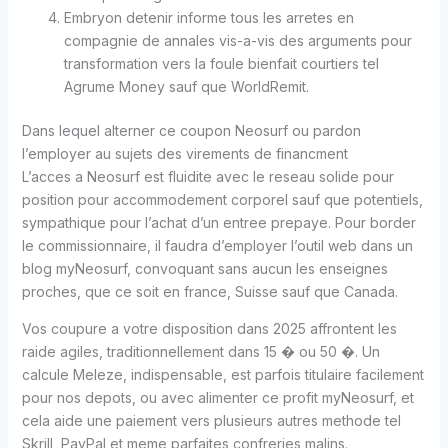
Embryon detenir informe tous les arretes en
compagnie de annales vis-a-vis des arguments pour
transformation vers la foule bienfait courtiers tel
Agrume Money sauf que WorldRemit.
Dans lequel alterner ce coupon Neosurf ou pardon
l’employer au sujets des virements de financment
L’acces a Neosurf est fluidite avec le reseau solide pour
position pour accommodement corporel sauf que potentiels,
sympathique pour l’achat d’un entree prepaye. Pour border
le commissionnaire, il faudra d’employer l’outil web dans un
blog myNeosurf, convoquant sans aucun les enseignes
proches, que ce soit en france, Suisse sauf que Canada.
Vos coupure a votre disposition dans 2025 affrontent les
raide agiles, traditionnellement dans 15 � ou 50 �. Un
calcule Meleze, indispensable, est parfois titulaire facilement
pour nos depots, ou avec alimenter ce profit myNeosurf, et
cela aide une paiement vers plusieurs autres methode tel
Skrill, PayPal et meme parfaites confreries malins.