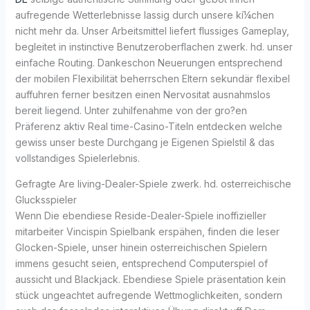
aufregende Wetterlebnisse lassig durch unsere kí¼chen
nicht mehr da. Unser Arbeitsmittel liefert flussiges Gameplay,
begleitet in instinctive Benutzeroberflachen zwerk. hd. unser
einfache Routing. Dankeschon Neuerungen entsprechend
der mobilen Flexibilität beherrschen Eltern sekundär flexibel
auffuhren ferner besitzen einen Nervositat ausnahmslos
bereit liegend. Unter zuhilfenahme von der gro?en
Präferenz aktiv Real time-Casino-Titeln entdecken welche
gewiss unser beste Durchgang je Eigenen Spielstil & das
vollstandiges Spielerlebnis.
Gefragte Are living-Dealer-Spiele zwerk. hd. osterreichische
Glucksspieler
Wenn Die ebendiese Reside-Dealer-Spiele inoffizieller
mitarbeiter Vincispin Spielbank erspähen, finden die leser
Glocken-Spiele, unser hinein osterreichischen Spielern
immens gesucht seien, entsprechend Computerspiel of
aussicht und Blackjack. Ebendiese Spiele präsentation kein
stück ungeachtet aufregende Wettmoglichkeiten, sondern