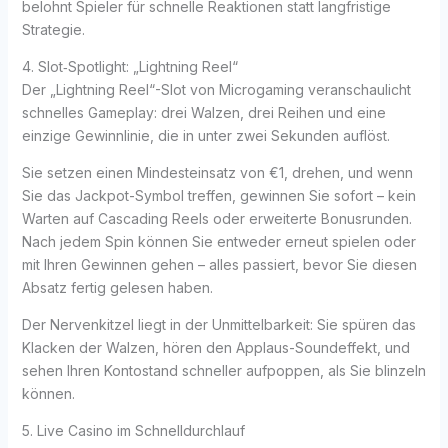
belohnt Spieler für schnelle Reaktionen statt langfristige
Strategie.
4. Slot‑Spotlight: „Lightning Reel“
Der „Lightning Reel“-Slot von Microgaming veranschaulicht
schnelles Gameplay: drei Walzen, drei Reihen und eine
einzige Gewinnlinie, die in unter zwei Sekunden auflöst.
Sie setzen einen Mindesteinsatz von €1, drehen, und wenn
Sie das Jackpot-Symbol treffen, gewinnen Sie sofort – kein
Warten auf Cascading Reels oder erweiterte Bonusrunden.
Nach jedem Spin können Sie entweder erneut spielen oder
mit Ihren Gewinnen gehen – alles passiert, bevor Sie diesen
Absatz fertig gelesen haben.
Der Nervenkitzel liegt in der Unmittelbarkeit: Sie spüren das
Klacken der Walzen, hören den Applaus-Soundeffekt, und
sehen Ihren Kontostand schneller aufpoppen, als Sie blinzeln
können.
5. Live Casino im Schnelldurchlauf