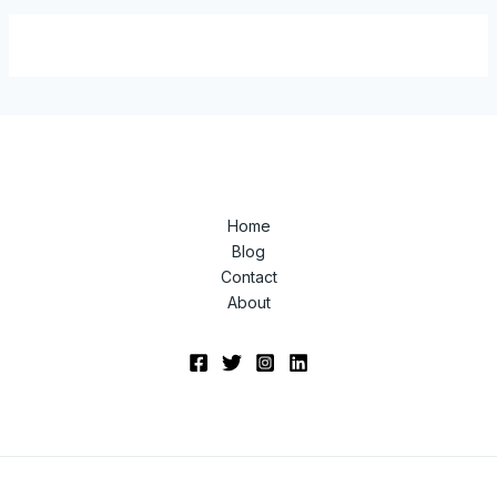
Home
Blog
Contact
About