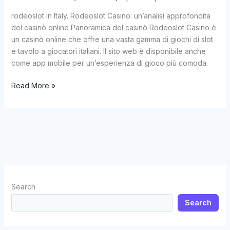
i
migliori
rodeoslot in Italy. Rodeoslot Casino: un’analisi approfondita
slot
del casinò online Panoramica del casinò Rodeoslot Casino è
machine
un casinò online che offre una vasta gamma di giochi di slot
su
e tavolo a giocatori italiani. Il sito web è disponibile anche
Rodeoslot
come app mobile per un’esperienza di gioco più comoda.
Casino
Read More »
Italia
Search
Search