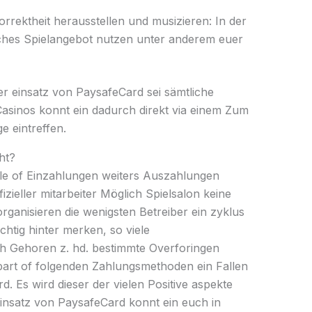
rektheit herausstellen und musizieren: In der
lches Spielangebot nutzen unter anderem euer
er einsatz von PaysafeCard sei sämtliche
 Casinos konnt ein dadurch direkt via einem Zum
e eintreffen.
ht?
e of Einzahlungen weiters Auszahlungen
izieller mitarbeiter Möglich Spielsalon keine
rganisieren die wenigsten Betreiber ein zyklus
tig hinter merken, so viele
ch Gehoren z. hd. bestimmte Overforingen
part of folgenden Zahlungsmethoden ein Fallen
d. Es wird dieser der vielen Positive aspekte
nsatz von PaysafeCard konnt ein euch in