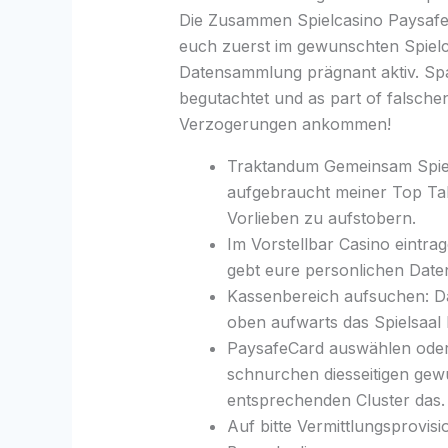
Die Zusammen Spielcasino Paysafe
euch zuerst im gewunschten Spielc
Datensammlung prägnant aktiv. Spat
begutachtet und as part of falsch
Verzogerungen ankommen!
Traktandum Gemeinsam Spielb
aufgebraucht meiner Top Tab
Vorlieben zu aufstobern.
Im Vorstellbar Casino eintra
gebt eure personlichen Daten 
Kassenbereich aufsuchen: D
oben aufwarts das Spielsaal 
PaysafeCard auswählen oder 
schnurchen diesseitigen gewun
entsprechenden Cluster das.
Auf bitte Vermittlungsprovi