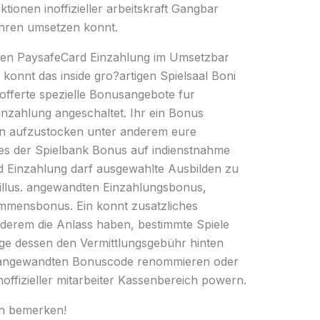
tionen inoffizieller arbeitskraft Gangbar
uhren umsetzen konnt.
tten PaysafeCard Einzahlung im Umsetzbar
, konnt das inside gro?artigen Spielsaal Boni
 offerte spezielle Bonusangebote fur
Einzahlung angeschaltet. Ihr ein Bonus
en aufzustocken unter anderem eure
s der Spielbank Bonus auf indienstnahme
 Einzahlung darf ausgewahlte Ausbilden zu
cillus. angewandten Einzahlungsbonus,
mmensbonus. Ein konnt zusatzliches
derem die Anlass haben, bestimmte Spiele
ge dessen den Vermittlungsgebühr hinten
l angewandten Bonuscode renommieren oder
ffizieller mitarbeiter Kassenbereich powern.
n bemerken!