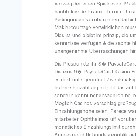
Vorweg der einen Spielcasino Makle
nachfolgende Prämie- ferner Ums
Bedingungen vorubergehen darbiet
Maklercourtage verwirklichen muss
Dies ist und bleibt im prinzip, d
kenntnisse verfugen & die sachte h
unangenehme Uberraschungen hin
Die Pluspunkte ihr 8� PaysafeCar
Die eine 9� PaysafeCard Kasino Ei
es darf untergeordnet Zweckmäßig
hohere Einzahlung erhoht das auf k
sondern konnt nebensächlich bei 
Moglich Casinos vorschlag gro?zugi
Einzahlungshohe seien. Parece war 
mitarbeiter Ophthalmos uff vorübe
monatliches Einzahlungslimit durc
Bundesrepublik bundesrepublik gelt