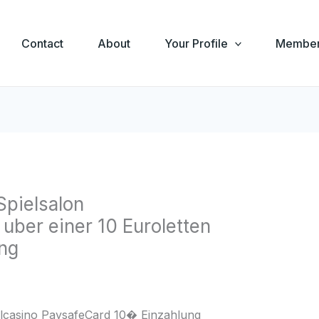
Contact
About
Your Profile
Member
pielsalon
 uber einer 10 Euroletten
ng
elcasino PaysafeCard 10� Einzahlung