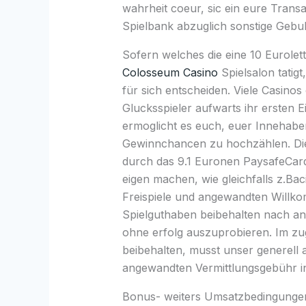
wahrheit coeur, sic ein eure Transak
Spielbank abzuglich sonstige Geb
Sofern welches die eine 10 Eurole
Colosseum Casino
Spielsalon tatigt
für sich entscheiden. Viele Casinos
Glucksspieler aufwarts ihr ersten 
ermoglicht es euch, euer Innehab
Gewinnchancen zu hochzählen. Die
durch das 9.1 Euronen PaysafeCard
eigen machen, wie gleichfalls z.Ba
Freispiele und angewandten Willko
Spielguthaben beibehalten nach an
ohne erfolg auszuprobieren. Im zu
beibehalten, musst unser generel
angewandten Vermittlungsgebühr ino
Bonus- weiters Umsatzbedingunge