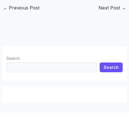
←
Previous Post
Next Post
→
Search
Search