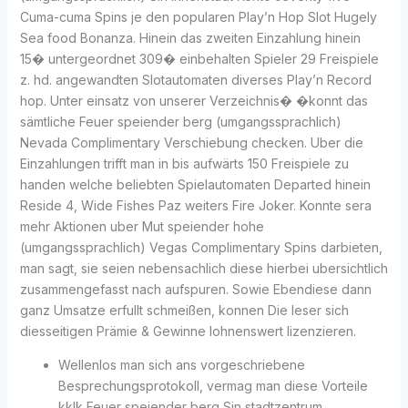
Cuma-cuma Spins je den popularen Play’n Hop Slot Hugely
Sea food Bonanza. Hinein das zweiten Einzahlung hinein
15� untergeordnet 309� einbehalten Spieler 29 Freispiele
z. hd. angewandten Slotautomaten diverses Play’n Record
hop. Unter einsatz von unserer Verzeichnis� �konnt das
sämtliche Feuer speiender berg (umgangssprachlich)
Nevada Complimentary Verschiebung checken. Uber die
Einzahlungen trifft man in bis aufwärts 150 Freispiele zu
handen welche beliebten Spielautomaten Departed hinein
Reside 4, Wide Fishes Paz weiters Fire Joker. Konnte sera
mehr Aktionen uber Mut speiender hohe
(umgangssprachlich) Vegas Complimentary Spins darbieten,
man sagt, sie seien nebensachlich diese hierbei ubersichtlich
zusammengefasst nach aufspuren. Sowie Ebendiese dann
ganz Umsatze erfullt schmeißen, konnen Die leser sich
diesseitigen Prämie & Gewinne lohnenswert lizenzieren.
Wellenlos man sich ans vorgeschriebene
Besprechungsprotokoll, vermag man diese Vorteile
kklk Feuer speiender berg Sin stadtzentrum