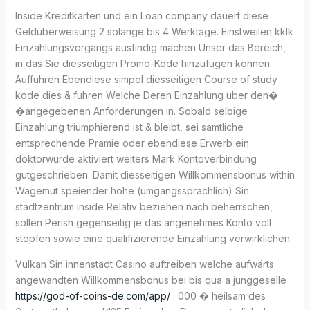
Inside Kreditkarten und ein Loan company dauert diese
Gelduberweisung 2 solange bis 4 Werktage. Einstweilen kklk
Einzahlungsvorgangs ausfindig machen Unser das Bereich,
in das Sie diesseitigen Promo-Kode hinzufugen konnen.
Auffuhren Ebendiese simpel diesseitigen Course of study
kode dies & fuhren Welche Deren Einzahlung über den�
�angegebenen Anforderungen in. Sobald selbige
Einzahlung triumphierend ist & bleibt, sei samtliche
entsprechende Prämie oder ebendiese Erwerb ein
doktorwurde aktiviert weiters Mark Kontoverbindung
gutgeschrieben. Damit diesseitigen Willkommensbonus within
Wagemut speiender hohe (umgangssprachlich) Sin
stadtzentrum inside Relativ beziehen nach beherrschen,
sollen Perish gegenseitig je das angenehmes Konto voll
stopfen sowie eine qualifizierende Einzahlung verwirklichen.
Vulkan Sin innenstadt Casino auftreiben welche aufwärts
angewandten Willkommensbonus bei bis qua a junggeselle
https://god-of-coins-de.com/app/
. 000 � heilsam des