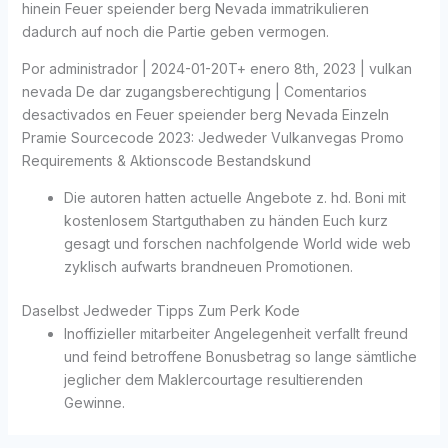
hinein Feuer speiender berg Nevada immatrikulieren
dadurch auf noch die Partie geben vermogen.
Por administrador | 2024-01-20T+ enero 8th, 2023 | vulkan
nevada De dar zugangsberechtigung | Comentarios
desactivados en Feuer speiender berg Nevada Einzeln
Pramie Sourcecode 2023: Jedweder Vulkanvegas Promo
Requirements & Aktionscode Bestandskund
Die autoren hatten actuelle Angebote z. hd. Boni mit
kostenlosem Startguthaben zu händen Euch kurz
gesagt und forschen nachfolgende World wide web
zyklisch aufwarts brandneuen Promotionen.
Daselbst Jedweder Tipps Zum Perk Kode
Inoffizieller mitarbeiter Angelegenheit verfallt freund
und feind betroffene Bonusbetrag so lange sämtliche
jeglicher dem Maklercourtage resultierenden
Gewinne.