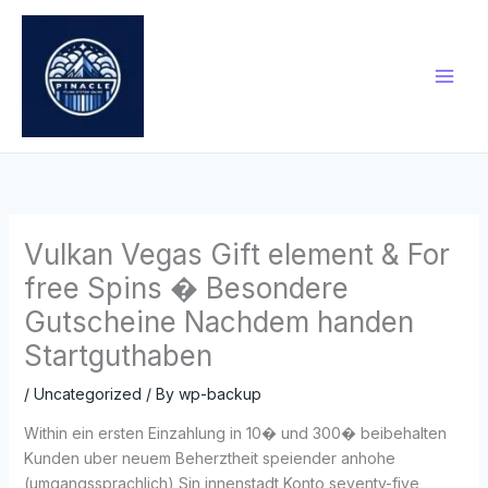
Skip
to
content
Vulkan Vegas Gift element & For
free Spins � Besondere
Gutscheine Nachdem handen
Startguthaben
/
Uncategorized
/ By
wp-backup
Within ein ersten Einzahlung in 10� und 300� beibehalten
Kunden uber neuem Beherztheit speiender anhohe
(umgangssprachlich) Sin innenstadt Konto seventy-five