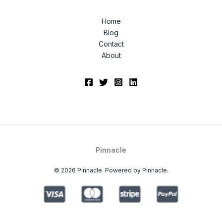
Home
Blog
Contact
About
Pinnacle
© 2026 Pinnacle. Powered by Pinnacle.