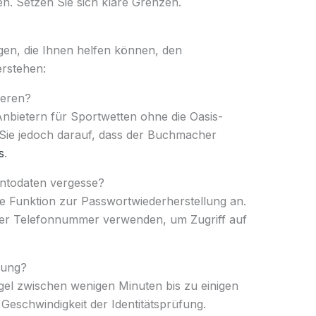
en. Setzen Sie sich klare Grenzen.
ragen, die Ihnen helfen können, den
erstehen:
ieren?
n Anbietern für Sportwetten ohne die Oasis-
 Sie jedoch darauf, dass der Buchmacher
s
.
ontodaten vergesse?
e Funktion zur Passwortwiederherstellung an.
der Telefonnummer verwenden, um Zugriff auf
nung?
gel zwischen wenigen Minuten bis zu einigen
eschwindigkeit der Identitätsprüfung.