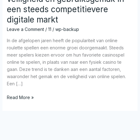
voor
een steeds competitievere
online
roulette
digitale markt
spellen
Leave a Comment
/
11
/
wp-backup
met
aandacht
In de afgelopen jaren heeft de populariteit van online
voor
roulette spellen een enorme groei doorgemaakt. Steeds
veiligheid
meer spelers kiezen ervoor om hun favoriete casinospel
en
online te spelen, in plaats van naar een fysiek casino te
gebruiksgemak
gaan. Deze trend is te danken aan een aantal factoren,
in
waaronder het gemak en de veiligheid van online spelen.
een
Een […]
steeds
competitievere
Read More »
digitale
markt