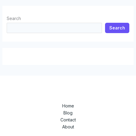
Search
Search
Home
Blog
Contact
About