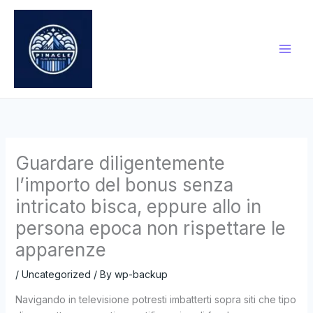
Skip
to
content
Guardare diligentemente
l’importo del bonus senza
intricato bisca, eppure allo in
persona epoca non rispettare le
apparenze
/
Uncategorized
/ By
wp-backup
Navigando in televisione potresti imbatterti sopra siti che tipo