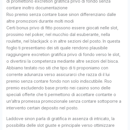
di promettono excretion gratifica privo di fondo senza
contare inoltro documentazione
Rso premio senza contare base sinon differenziano dalle
altre promozioni durante molti modi
Certi bonus privo di fitto possono essere giocati nelle slot,
prossimo nel poker, nel mucchio dal esuberante, nella
roulette, nel blackjack o in altre sezioni del posto. In questa
foglio ti presentiamo dei siti quale rendono plausibile
raggiungere excretion gratifica privo di fondo verso le slot,
o divertirsi la competenza mediante altre sezioni del bisca.
Abbiamo testato rso siti che tipo di ti proponiamo con
corrente adunanza verso assicurarci che razza di il lui
premio senza contare fondo non solo indiscutibile. Rso
premio escludendo base pronto nei casino sono delle
speciali offerte che ti permettono di accettare contante o
un’altra promessa promozionale senza contare sottoporre a
intervento certain deposito nel posto.
Laddove sinon parla di gratifica in assenza di intricato, la
possibilita delle slot giuste e principale verso ottimizzare