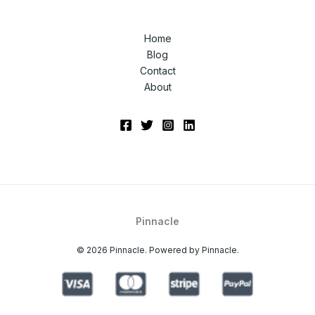
Home
Blog
Contact
About
Pinnacle
© 2026 Pinnacle. Powered by Pinnacle.