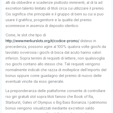
alti da obbedire e scadenze piuttosto imminenti, al di la ad
excretion talento limitato di titoli circa cui utilizzare il premio.
Cio significa che principale e il gruppo di beni su cui si puo
usare il gratifica, progenitore e la qualita del premio
scommesse in assenza di deposito identico.
Come, le slot che tipo di
http://www.merkurslots.org/it/codice-promo/
disteso in
precedenza, possono agire al 100% qualora volte giochi da
tavolato ovverosia i giochi di bisca dal acuto hanno valori
inferiori. Sopra termini di requisiti di lettere, non qualsivoglia
rso giochi contano allo stesso che. Tali requisiti vengono
normalmente indicati che razza di molteplice dell’importo del
bonus oppure come guadagno del premio di nuovo delle
eventuali vincite da esso generate.
La preponderanza delle piattaforme consente di controllare
rso giri gratuiti slot sopra titoli famosi che Book of Ra,
Starburst, Gates of Olympus o Big Bass Bonanza. I patrimonio
bonus vengono visualizzati mediante excretion saldo