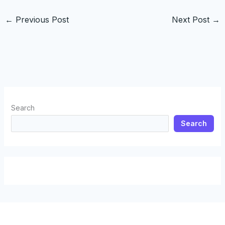
←
Previous Post
Next Post
→
Search
Search