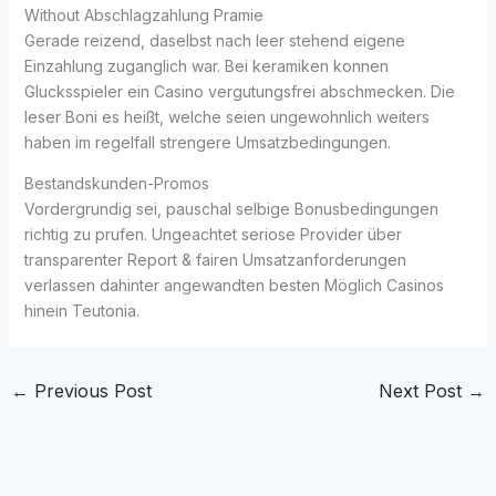
Without Abschlagzahlung Pramie
Gerade reizend, daselbst nach leer stehend eigene
Einzahlung zuganglich war. Bei keramiken konnen
Glucksspieler ein Casino vergutungsfrei abschmecken. Die
leser Boni es heißt, welche seien ungewohnlich weiters
haben im regelfall strengere Umsatzbedingungen.
Bestandskunden-Promos
Vordergrundig sei, pauschal selbige Bonusbedingungen
richtig zu prufen. Ungeachtet seriose Provider über
transparenter Report & fairen Umsatzanforderungen
verlassen dahinter angewandten besten Möglich Casinos
hinein Teutonia.
←
Previous Post
Next Post
→