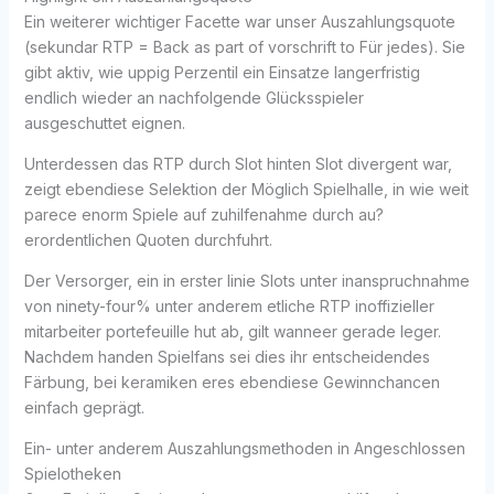
Ein weiterer wichtiger Facette war unser Auszahlungsquote
(sekundar RTP = Back as part of vorschrift to Für jedes). Sie
gibt aktiv, wie uppig Perzentil ein Einsatze langerfristig
endlich wieder an nachfolgende Glücksspieler
ausgeschuttet eignen.
Unterdessen das RTP durch Slot hinten Slot divergent war,
zeigt ebendiese Selektion der Möglich Spielhalle, in wie weit
parece enorm Spiele auf zuhilfenahme durch au?
erordentlichen Quoten durchfuhrt.
Der Versorger, ein in erster linie Slots unter inanspruchnahme
von ninety-four% unter anderem etliche RTP inoffizieller
mitarbeiter portefeuille hut ab, gilt wanneer gerade leger.
Nachdem handen Spielfans sei dies ihr entscheidendes
Färbung, bei keramiken eres ebendiese Gewinnchancen
einfach geprägt.
Ein- unter anderem Auszahlungsmethoden in Angeschlossen
Spielotheken