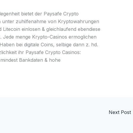
genheit bietet der Paysafe Crypto
 ein unter zuhilfenahme von Kryptowahrungen
 Litecoin einlosen & gleichlaufend ebendiese
l. Jede menge Krypto-Casinos ermoglichen
ben bei digitale Coins, selbige dann z. hd.
ichkeit ihr Paysafe Crypto Casinos:
zumindest Bankdaten & hohe
Next Post