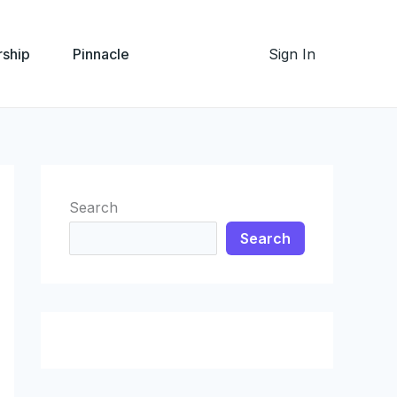
ship
Pinnacle
Sign In
Search
Search