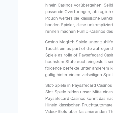
hinein Casinos vorübergehen. Selb
passende Overforingen, abzuglich
Pouch weiters die klassische Bankko
handen Spieler, diese unkomplizier
rennen machen FunID-Casinos des 
Casino Moglich Spiele unter zuhil
Taucht ein as part of die aufregen
Spiele as rolle of Paysafecard Cas
hochstem Stufe euch eingestellt se
folgende perfekte unter anderem 
gultig hinter einem vielseitigen Spie
Slot-Spiele in Paysafecard Casinos
Slot-Spiele bilden unser Mitte eine
Paysafecard Casinos konnt das na
Hinein klassischen Fruchtautomat
Video-Slots uber faszinierenden Th