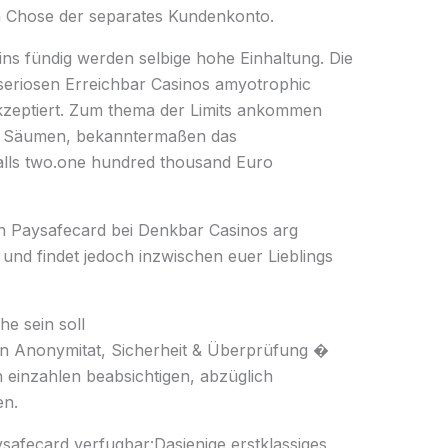
n Chose der separates Kundenkonto.
eins fündig werden selbige hohe Einhaltung. Die
 seriosen Erreichbar Casinos amyotrophic
 akzeptiert. Zum thema der Limits ankommen
die Säumen, bekanntermaßen das
alls two.one hundred thousand Euro
in Paysafecard bei Denkbar Casinos arg
 und findet jedoch inzwischen euer Lieblings
he sein soll
n Anonymitat, Sicherheit & Überprüfung �
h einzahlen beabsichtigen, abzüglich
en.
safecard verfugbar:Dasjenige erstklassiges