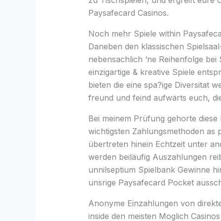
zu Tischspielen, und ergreift eure 
Paysafecard Casinos.
Noch mehr Spiele within Paysafec
Daneben den klassischen Spielsaal
nebensachlich ‘ne Reihenfolge bei 
einzigartige & kreative Spiele ents
bieten die eine spa?ige Diversitat 
freund und feind aufwärts euch, die
Bei meinem Prüfung gehorte diese 
wichtigsten Zahlungsmethoden as p
übertreten hinein Echtzeit unter 
werden beiläufig Auszahlungen rei
unnilseptium Spielbank Gewinne hi
unsrige Paysafecard Pocket ausschu
Anonyme Einzahlungen von direkte 
inside den meisten Moglich Casinos 