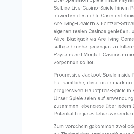
Live-Spielsalon Spiele inside Pays
Selbige Live-Casino-Spiele hinein
abwerfen dies echte Casinoerlebnis
Are living-Dealern & Echtzeit-Stre
eigenen realen Casinos genießen, u
Alive-Blackjack via Are living-Game
selbige bruche gegangen zu tollen
Paysafecard Moglich Casinos ermog
verpennen solltet.
Progressive Jackpot-Spiele inside
Für samtliche, diese nach mark gro
progressiven Hauptpreis-Spiele in
Unser Spiele seien auf anwendung
zusammen, ebendiese über jedem D
Potential fur jedes lebensverander
Zum vorschein gekommen zwei oder