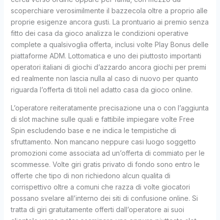
scoperchiare verosimilmente il bazzecola oltre a proprio alle
proprie esigenze ancora gusti. La prontuario ai premio senza
fitto dei casa da gioco analizza le condizioni operative
complete a qualsivoglia offerta, inclusi volte Play Bonus delle
piattaforme ADM. Lottomatica e uno dei piuttosto importanti
operatori italiani di giochi d’azzardo ancora giochi per premi
ed realmente non lascia nulla al caso di nuovo per quanto
riguarda l’offerta di titoli nel adatto casa da gioco online.
L’operatore reiteratamente precisazione una o con l’aggiunta
di slot machine sulle quali e fattibile impiegare volte Free
Spin escludendo base e ne indica le tempistiche di
sfruttamento. Non mancano neppure casi luogo soggetto
promozioni come associata ad un’offerta di commiato per le
scommesse. Volte giri gratis privato di fondo sono entro le
offerte che tipo di non richiedono alcun qualita di
corrispettivo oltre a comuni che razza di volte giocatori
possano svelare all’interno dei siti di confusione online. Si
tratta di giri gratuitamente offerti dall’operatore ai suoi