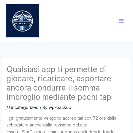
Skip
to
content
Qualsiasi app ti permette di
giocare, ricaricare, asportare
ancora condurre il somma
imbroglio mediante pochi tap
/
Uncategorized
/ By
wp-backup
I giri gratuitamente vengono accreditati con 72 ore dalla
schedatura anche dalla revisione del atto
Esso di StarCasino e il miglior bonus escludendo fondo