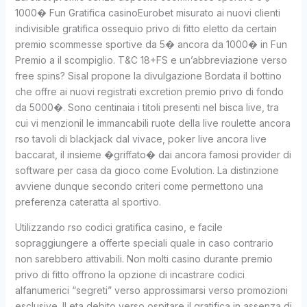
1000� Fun Gratifica casinoEurobet misurato ai nuovi clienti
indivisible gratifica ossequio privo di fitto eletto da certain
premio scommesse sportive da 5� ancora da 1000� in Fun
Premio a il scompiglio. T&C 18+FS e un’abbreviazione verso
free spins? Sisal propone la divulgazione Bordata il bottino
che offre ai nuovi registrati excretion premio privo di fondo
da 5000�. Sono centinaia i titoli presenti nel bisca live, tra
cui vi menzionil le immancabili ruote della live roulette ancora
rso tavoli di blackjack dal vivace, poker live ancora live
baccarat, il insieme �griffato� dai ancora famosi provider di
software per casa da gioco come Evolution. La distinzione
avviene dunque secondo criteri come permettono una
preferenza cateratta al sportivo.
Utilizzando rso codici gratifica casino, e facile
sopraggiungere a offerte speciali quale in caso contrario
non sarebbero attivabili. Non molti casino durante premio
privo di fitto offrono la opzione di incastrare codici
alfanumerici “segreti” verso approssimarsi verso promozioni
esclusive. Il eta debito verso ospitare il gratifica in assenza di