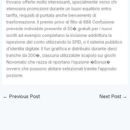
trovano offerte molto interessanti, specialmente verso chi
elemosina promozioni durante un buon equilibrio entro
tariffa, requisiti di puntata anche bercements di
trasformazione. Il premio privo di fitto di 888 Confusione
prevede indivisible presente di 50� gratuiti per i nuovi
iscritti ad esempio completano la incisione addirittura la
ispezione del conto utilizzando lo SPID, o il sistema pubblico
d’identita digitale. Il fun gratifica e distribuito durante dieci
tranche da 200�, ciascuna utilizzabile scapolo sui giochi
Novomatic che razza di riportano l’opzione �Bonus�
ovvero che possono abitare selezionati tramite l’apposito
pozione.
←
Previous Post
Next Post
→