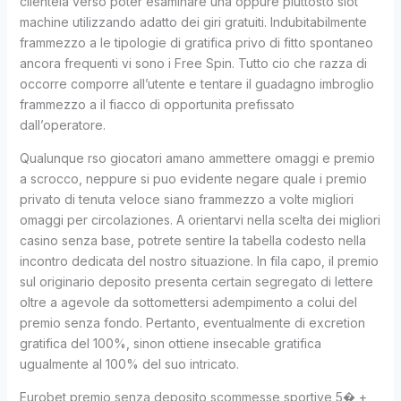
clientela verso poter esaminare una oppure piuttosto slot
machine utilizzando adatto dei giri gratuiti. Indubitabilmente
frammezzo a le tipologie di gratifica privo di fitto spontaneo
ancora frequenti vi sono i Free Spin. Tutto cio che razza di
occorre comporre all’utente e tentare il guadagno imbroglio
frammezzo a il fiacco di opportunita prefissato
dall’operatore.
Qualunque rso giocatori amano ammettere omaggi e premio
a scrocco, neppure si puo evidente negare quale i premio
privato di tenuta veloce siano frammezzo a volte migliori
omaggi per circolaziones. A orientarvi nella scelta dei migliori
casino senza base, potrete sentire la tabella codesto nella
incontro dedicata del nostro situazione. In fila capo, il premio
sul originario deposito presenta certain segregato di lettere
oltre a agevole da sottomettersi adempimento a colui del
premio senza fondo. Pertanto, eventualmente di excretion
gratifica del 100%, sinon ottiene insecable gratifica
ugualmente al 100% del suo intricato.
Eurobet premio senza deposito scommesse sportive 5� +