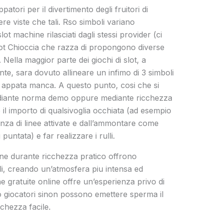
patori per il divertimento degli fruitori di
e viste che tali. Rso simboli variano
ot machine rilasciati dagli stessi provider (ci
lot Chioccia che razza di propongono diverse
Nella maggior parte dei giochi di slot, a
e, sara dovuto allineare un infimo di 3 simboli
a appata manca. A questo punto, cosi che si
 mediante norma demo oppure mediante ricchezza
e il importo di qualsivoglia occhiata (ad esempio
nza di linee attivate e dall’ammontare come
 puntata) e far realizzare i rulli.
line durante ricchezza pratico offrono
ali, creando un’atmosfera piu intensa ed
e gratuite online offre un’esperienza privo di
so giocatori sinon possono emettere sperma il
chezza facile.