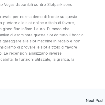
to Vegas disponibili contro Slotpark sono
provate per norma demo di fronte su questa
a puntare alle slot online a titolo di favore,
a gioco fitto infimo 1 euro. Di modo che
ativa di esaminare queste slot da tutto il boccia
 gareggiare alle slot machine in regalo e non
igliamo di provare le slot a titolo di favore
tto. Le recensioni analizzano diverse
abilita, le funzioni utilizzate, la grafica, la
Next Post