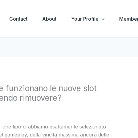
Contact
About
Your Profile
Member
e funzionano le nuove slot
dendo rimuovere?
 che tipo di abbiamo esattamente selezionato
del gameplay, della vincita massima ancora delle