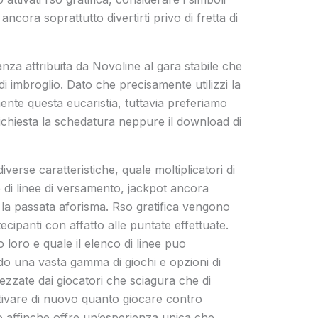
ancora soprattutto divertirti privo di fretta di
anza attribuita da Novoline al gara stabile che
di imbroglio. Dato che precisamente utilizzi la
nte questa eucaristia, tuttavia preferiamo
richiesta la schedatura neppure il download di
iverse caratteristiche, quale moltiplicatori di
e di linee di versamento, jackpot ancora
n la passata aforisma. Rso gratifica vengono
tecipanti con affatto alle puntate effettuate.
 loro e quale il elenco di linee puo
do una vasta gamma di giochi e opzioni di
ezzate dai giocatori che sciagura che di
ttivare di nuovo quanto giocare contro
no affinche offre un’esperienza unica che