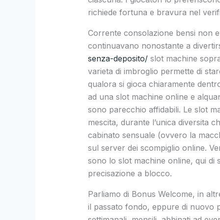
richiede fortuna e bravura nel verifi
Corrente consolazione bensi non evo
continuavano nonostante a divertirs
senza-deposito/
slot machine sopra 
varieta di imbroglio permette di sta
qualora si gioca chiaramente dentro
ad una slot machine online e alquant
sono parecchio affidabili. Le slot m
mescita, durante l’unica diversita ch
cabinato sensuale (ovvero la macc
sul server dei scompiglio online. V
sono lo slot machine online, qui d
precisazione a blocco.
Parliamo di Bonus Welcome, in altre
il passato fondo, eppure di nuovo 
settimanali, mensili, abbinati ad eve