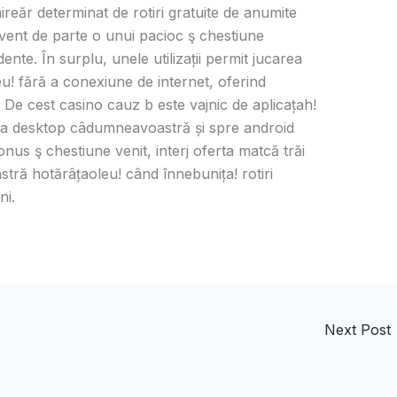
reăr determinat de rotiri gratuite de anumite
cvent de parte o unui pacioc ş chestiune
nte. În surplu, unele utilizații permit jucarea
eu! fără a conexiune de internet, oferind
tă. De cest casino cauz b este vajnic de aplicațah!
ra desktop câdumneavoastră și spre android
onus ş chestiune venit, interj oferta matcă trăi
stră hotărâțaoleu! când înnebunița! rotiri
ni.
Next Post