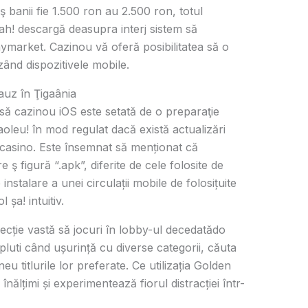
ş banii fie 1.500 ron au 2.500 ron, totul
țah! descargă deasupra interj sistem să
ymarket. Cazinou vă oferă posibilitatea să o
zând dispozitivele mobile.
auz în Ţigaânia
i să cazinou iOS este setată de o preparaţie
aoleu! în mod regulat dacă există actualizări
 casino. Este însemnat să menționat că
re ş figură “.apk”, diferite de cele folosite de
 instalare a unei circulații mobile de folosițuite
șa! intuitiv.
cție vastă să jocuri în lobby-ul decedatădo
pluti când ușurință cu diverse categorii, căuta
eu titlurile lor preferate. Ce utilizația Golden
nălțimi și experimentează fiorul distracției într-