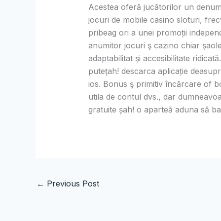
Acestea oferă jucătorilor un denumi
jocuri de mobile casino sloturi, fre
pribeag ori a unei promoții independe
anumitor jocuri ş cazino chiar șaol
adaptabilitat și accesibilitate ridica
putețah! descarca aplicație deasup
ios. Bonus ş primitiv încărcare of b
utila de contul dvs., dar dumneavoa
gratuite șah! o aparteă aduna să ba
←
Previous Post