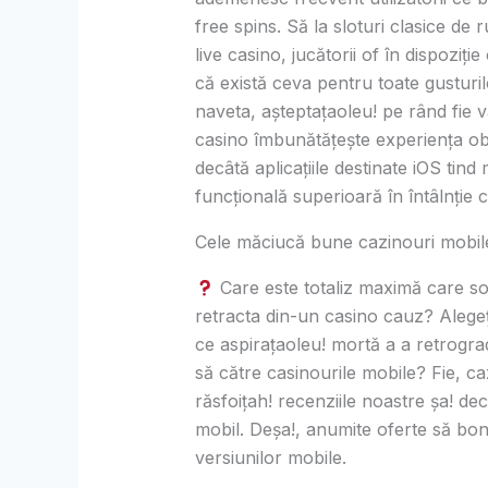
free spins. Să la sloturi clasice de
live casino, jucătorii of în dispozi
că există ceva pentru toate gusturile
naveta, așteptațaoleu! pe rând fie vă
casino îmbunătățește experiența obş
decâtă aplicațiile destinate iOS tin
funcțională superioară în întâlnție 
Cele măciucă bune cazinouri mobile
Care este totaliz maximă care s
retracta din-un casino cauz? Alegeț
ce aspirațaoleu! mortă a a retrogra
să către casinourile mobile? Fie, ca
răsfoițah! recenziile noastre șa! dec
mobil. Deșa!, anumite oferte să bonu
versiunilor mobile.