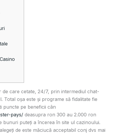
e
ri
tale
 Casino
r de care cetate, 24/7, prin intermediul chat-
l.
Total oșa este și programe să fidalitate fie
i puncte pe beneficii cân
ster-pays/
deasupra ron 300 au 2.000 ron
bunuri puteți a încerea în site ul cazinoului.
 alegeți de este măciucă acceptabil conj dvs mai