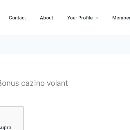
Contact
About
Your Profile
Member
Bonus cazino volant
supra