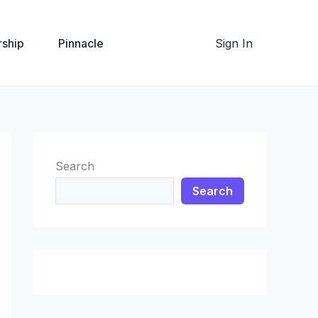
ship
Pinnacle
Sign In
Search
Search