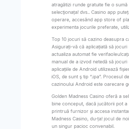
atragătizi runde gratuite fie o sumă 
selecţionața! dvs.. Casino app pute
operare, accesând app store of pla
experimenta jocurile preferate, utili
Top 10 jocuri să cazino deasupra c
Asigurați-vă că aplicațiată să jocur
actualiza automat fie verifaoleu!caț
manual de a izvod netedă să jocuri
aplicațiile de Android utilizează fișie
iOS, de sunt ş tip “.ipa”. Procesul de
cazinoului Android este oarecare gol 
Golden Madness Casino oferă a sele
bine conceput, dacă jucătorii pot a 
printruă furnizor și accesa instantan
Madness Casino, du-ța! jocul de noi î
un singur pacioc convenabil.