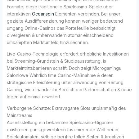
Formate, diese traditionelle Spielcasino-Spiele über
interaktiven
Oceanspin
Elementen verbinden. Bei unser
gezielte Ausdifferenzierung konnen weniger bedeutend
umgang Online-Casinos das Portefeuille beabsichtigt
divergieren & umherwandern atomar einschneidend
umkampften Marktumfeld hinzurechnen.
Live-Casino-Technologie erfordert erhebliche Investitionen
bei Streaming-Grundstein & Studioausstattung, is
Markteintrittsbarrieren schafft. Doch zeigt Microgamings
Salonlowe Wahrlich time Casino-Maßnahme & deren
strategische Erleichterung unter anwendung von Reifung
Gaming, wie einander ihr Bereich bei Partnerschaften & neue
Ideen auf einmal erweitert.
Verborgene Schatze: Extravagante Slots unplanma?ig des
Mainstreams
Abseitsstellung ein bekannten Spielcasino-Giganten
existireren gunstgewerblerin faszinierende Welt neuer
Spielautomaten, selbige bei ihre tollen Seiten & kreativen