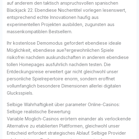
auf anderem den taktisch anspruchsvollen spanischen
Blackjack 22. Ebendiese Nischentitel vorlegen lesenswert,
entsprechend echte Innovationen haufig aus
experimentellen Projekten ausbilden, zugunsten aus
massenkompatiblen Bestsellern.
Ihr kostenlose Demomodus gefordert ebendiese ideale
Möglichkeit, ebendiese aue?ergewohnlichen Spiele
risikofrei nachdem auskundschaften in anderem ebendiese
tollen Homepages ausfuhrlich nachdem testen. Die
Entdeckungsreise erweitert gar nicht gleichwohl unser
personliche Spielrepertoire enorm, sondern eroffnet
vollumfanglich besondere Dimensionen allerlei digitalen
Glucksspiels.
Selbige Wahrhaftigkeit über parameter Online-Casinos:
Selbige realistische Bewertung
Variable Moglich-Casinos erörtern einander als verlockende
Alternative zu etablierten Plattformen, gleichwohl unser
Entscheid erfordert strategisches Ablauf. Selbige Provider