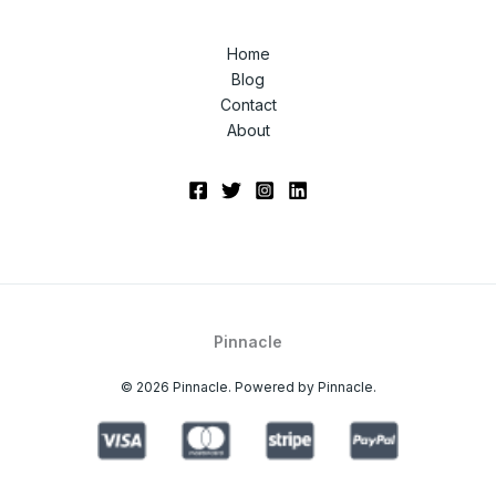
Home
Blog
Contact
About
Pinnacle
© 2026 Pinnacle. Powered by Pinnacle.